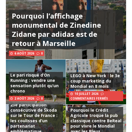
Pourquoi l’affichage
monumental de Zinedine
Zidane par adidas est de
retour à Marseille
6 AOÛT 2026
0
Le pari risqué d’On
LEGO à New York : le 3e
Running : vendre une
coup marketing du
sensation plutôt qu’un
Mondial en 8 mois
chrono
10 JUILLET 2026
2 AOÛT 2026
0
COMMENTAIRES FERMÉS
23e participation
consécutive de Škoda
Pourquoi le Crédit
sur le Tour de France :
Agricole troque la pub
les coulisses d’un
classique contre BeReal
partenariat
pour vivre le Mondial
emblématique
avec les Bleus