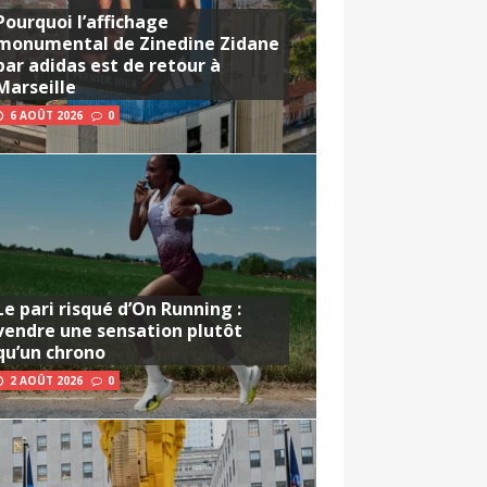
Pourquoi l’affichage
monumental de Zinedine Zidane
par adidas est de retour à
Marseille
6 AOÛT 2026
0
Le pari risqué d’On Running :
vendre une sensation plutôt
qu’un chrono
2 AOÛT 2026
0