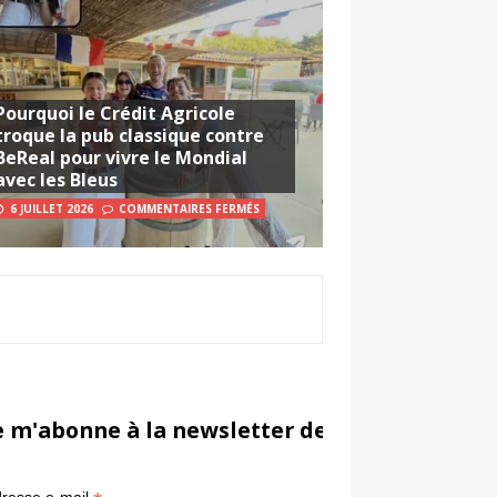
Pourquoi le Crédit Agricole
troque la pub classique contre
BeReal pour vivre le Mondial
avec les Bleus
6 JUILLET 2026
COMMENTAIRES FERMÉS
e m'abonne à la newsletter de Sportsmarketi
*
in
resse e-mail