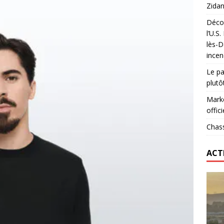
Zidan
Décou
das : qui gagne vraiment
FOOTBALL
l’U.S
lès-D
onumental de Zinedine Zidane par adidas est de retour à
incen
Le pa
plutô
Marke
offici
Chass
ACT