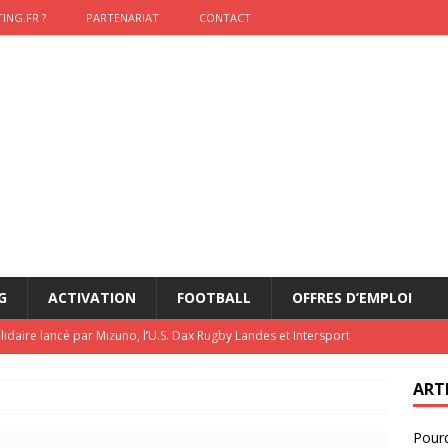
ING.FR ?
PARTENARIAT
CONTACT
G
ACTIVATION
FOOTBALL
OFFRES D’EMPLOI
lidaire lancé par Mizuno, l’U.S. Dax Rugby Landes et Intersport
urs-pompiers face aux incendies dans les Landes
RUGBY
ART
nning : vendre une sensation plutôt qu’un chrono
ACTIVATION
Pourq
t 2026 : pourquoi le sponsor officiel a perdu la finale
ETATS-