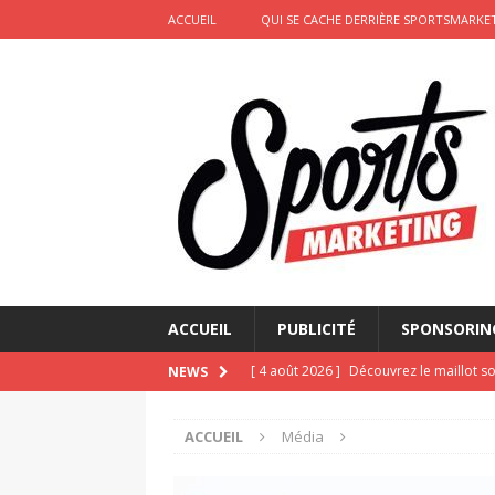
ACCUEIL
QUI SE CACHE DERRIÈRE SPORTSMARKET
ACCUEIL
PUBLICITÉ
SPONSORIN
[ 4 août 2026 ]
Découvrez le maillot so
NEWS
Saint-Paul-lès-Dax au profit des sape
ACCUEIL
Média
[ 2 août 2026 ]
Le pari risqué d’On Ru
[ 2 août 2026 ]
Marketing sportif juille