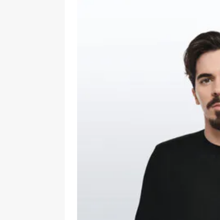
UNIS
[ 2 août 2026 ]
Chassé-croisé Nike-adi
[ 6 août 2026 ]
Pourquoi l’affichage m
Marseille
ACTIVATION