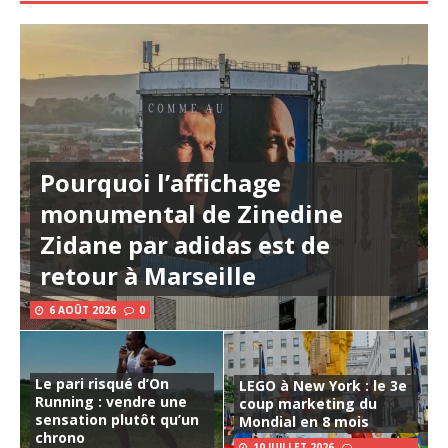
Pourquoi l’affichage
monumental de Zinedine
Zidane par adidas est de
retour à Marseille
6 AOÛT 2026
0
Le pari risqué d’On
LEGO à New York : le 3e
Running : vendre une
coup marketing du
sensation plutôt qu’un
Mondial en 8 mois
chrono
10 JUILLET 2026