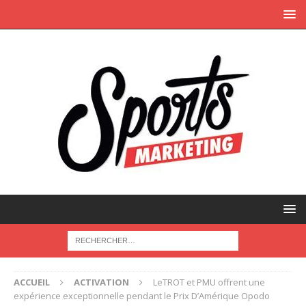
ACCUEIL
ACTIVATION
LeTROT et PMU offrent une
expérience exceptionnelle pendant le Prix D’Amérique Opodo