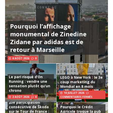
Pourquoi l’affichage
monumental de Zinedine
Zidane par adidas est de
retour à Marseille
6 AOÛT 2026
0
Le pari risqué d’On
LEGO à New York : le 3e
Running : vendre une
coup marketing du
sensation plutôt qu’un
Mondial en 8 mois
chrono
10 JUILLET 2026
2 AOÛT 2026
0
COMMENTAIRES FERMÉS
23e participation
consécutive de Škoda
Pourquoi le Crédit
sur le Tour de France :
Agricole troque la pub