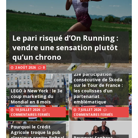
Le pari risqué d’On Running :
vendre une sensation plutôt
qu’un chrono
2 AOÛT 2026
0
23e participation
consécutive de Škoda
sur le Tour de France :
LEGO à New York : le 3e
les coulisses d’un
coup marketing du
partenariat
Mondial en 8 mois
emblématique
10 JUILLET 2026
7 JUILLET 2026
COMMENTAIRES FERMÉS
COMMENTAIRES FERMÉS
Pourquoi le Crédit
Agricole troque la pub
classique contre BeReal
Pourquoi Sephora