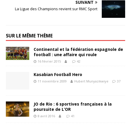
SUIVANT
La Ligue des Champions revient sur RMC Sport
SUR LE MÊME THÈME
Continental et la fédération espagnole de
football : une affaire qui roule
16 février 2015
42
Kasabian Football Hero
11 novembre 2009
Hubert Munyazikwiye
37
JO de Rio : 6 sportives françaises à la
poursuite de L’OR
8 avril 2016
41