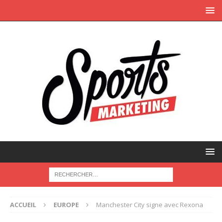
ACCUEIL
EUROPE
Manchester City signe avec Rexona