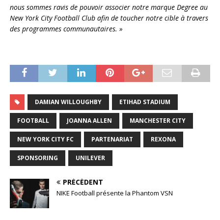
nous sommes ravis de pouvoir associer notre marque Degree au
New York City Football Club afin de toucher notre cible à travers
des programmes communautaires. »
DAMIAN WILLOUGHBY
ETIHAD STADIUM
FOOTBALL
JOANNA ALLEN
MANCHESTER CITY
NEW YORK CITY FC
PARTENARIAT
REXONA
SPONSORING
UNILEVER
PRÉCÉDENT
NIKE Football présente la Phantom VSN