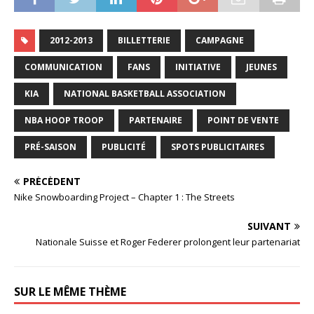
2012-2013
BILLETTERIE
CAMPAGNE
COMMUNICATION
FANS
INITIATIVE
JEUNES
KIA
NATIONAL BASKETBALL ASSOCIATION
NBA HOOP TROOP
PARTENAIRE
POINT DE VENTE
PRÉ-SAISON
PUBLICITÉ
SPOTS PUBLICITAIRES
PRÉCÉDENT
Nike Snowboarding Project – Chapter 1 : The Streets
SUIVANT
Nationale Suisse et Roger Federer prolongent leur partenariat
SUR LE MÊME THÈME