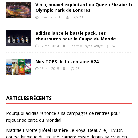
Vinci, nouvel exploitant du Queen Elizabeth
Olympic Park de Londres
3 février 2015
23
adidas lance le battle pack, ses
chaussures pour la Coupe du Monde
12 mai 2014
Hubert Munyazikwiye
52
Nos TOPS de la semaine #24
18 mai 2015
23
ARTICLES RÉCENTS
Pourquoi adidas renonce à sa campagne de rentrée pour
rejouer sa carte du Mondial
Matthieu Motte (Hôtel Barrière Le Royal Deauville) : L’ADN
course hippique du groupe Barrière existe depuis sa création