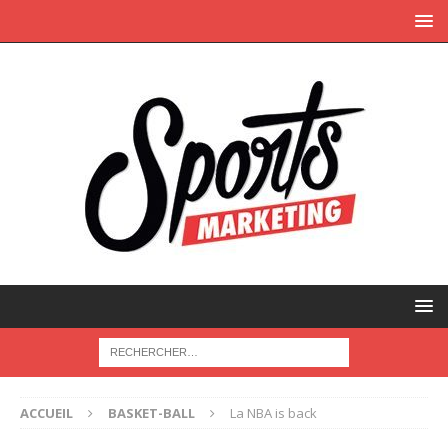
ACCUEIL
BASKET-BALL
La NBA is back