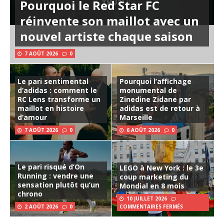
Pourquoi le Red Star FC
réinvente son maillot avec un
nouvel artiste chaque saison
7 AOÛT 2026
0
Le pari sentimental
Pourquoi l’affichage
d’adidas : comment le
monumental de
RC Lens transforme un
Zinedine Zidane par
maillot en histoire
adidas est de retour à
d’amour
Marseille
7 AOÛT 2026
0
6 AOÛT 2026
0
Le pari risqué d’On
LEGO à New York : le 3e
Running : vendre une
coup marketing du
sensation plutôt qu’un
Mondial en 8 mois
chrono
10 JUILLET 2026
2 AOÛT 2026
0
COMMENTAIRES FERMÉS