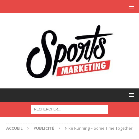
ACCUEIL
PUBLICITÉ
Nike Running – Some Time Together