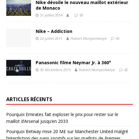
Nike dévoile le nouveau maillot extérieur
de Monaco
31 juillet 2014
50
Nike – Addiction
22 juillet 2011
Hubert Munyazikwiye
43
Panasonic filme Neymar Jr. à 360°
30 décembre 2015
Hubert Munyazikwiye
42
ARTICLES RÉCENTS
Pourquoi Emirates fait exploser le prix pour rester sur le
maillot d’Arsenal jusqu’en 2033
Pourquoi Betway mise 20 M£ sur Manchester United malgré
l’interdiction des paris sportifs sur les maillots de Premier