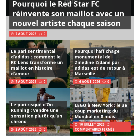
Pourquoi le Red Star FC
réinvente son maillot avec un
nouvel artiste chaque saison
7 AOÛT 2026
0
Le pari sentimental
Pourquoi l’affichage
d’adidas : comment le
monumental de
RC Lens transforme un
Zinedine Zidane par
maillot en histoire
adidas est de retour à
d’amour
Marseille
7 AOÛT 2026
0
6 AOÛT 2026
0
Le pari risqué d’On
LEGO à New York : le 3e
Running : vendre une
coup marketing du
sensation plutôt qu’un
Mondial en 8 mois
chrono
10 JUILLET 2026
2 AOÛT 2026
0
COMMENTAIRES FERMÉS