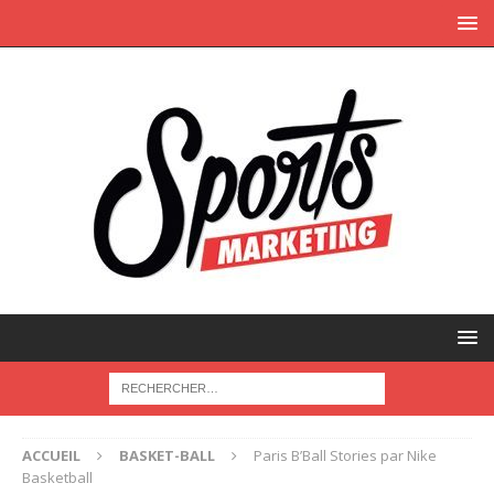
ACCUEIL
BASKET-BALL
Paris B’Ball Stories par Nike
Basketball