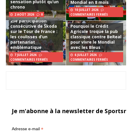
sensation plutôt qu’un
Mondial en 8 mois
chrono
10 JUILLET 2026
2 AOÛT 2026
0
COMMENTAIRES FERMÉS
23e participation
consécutive de Škoda
Pourquoi le Crédit
sur le Tour de France :
Agricole troque la pub
les coulisses d’un
classique contre BeReal
partenariat
pour vivre le Mondial
emblématique
avec les Bleus
7 JUILLET 2026
6 JUILLET 2026
COMMENTAIRES FERMÉS
COMMENTAIRES FERMÉS
Je m'abonne à la newsletter de Sportsma
*
Adresse e-mail