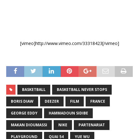
[vimeo]http://www.vimeo.com/33318423[/vimeo]
BASKETBALL
BASKETBALL NEVER STOPS
BORIS DIAW
DEEZER
FILM
FRANCE
GEORGE EDDY
HAMMADOUN SIDIBE
MAKAN DIOUMASSI
NIKE
PARTENARIAT
PLAYGROUND
QUAI 54
YUE WU