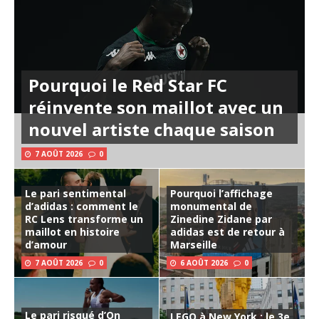
Pourquoi le Red Star FC
réinvente son maillot avec un
nouvel artiste chaque saison
7 AOÛT 2026
0
Le pari sentimental
Pourquoi l’affichage
d’adidas : comment le
monumental de
RC Lens transforme un
Zinedine Zidane par
maillot en histoire
adidas est de retour à
d’amour
Marseille
7 AOÛT 2026
0
6 AOÛT 2026
0
Le pari risqué d’On
LEGO à New York : le 3e