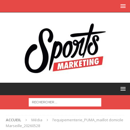
ACCUEIL
Média
l’equipementerie_PUMA_maillot domicile
Marseille_20260528