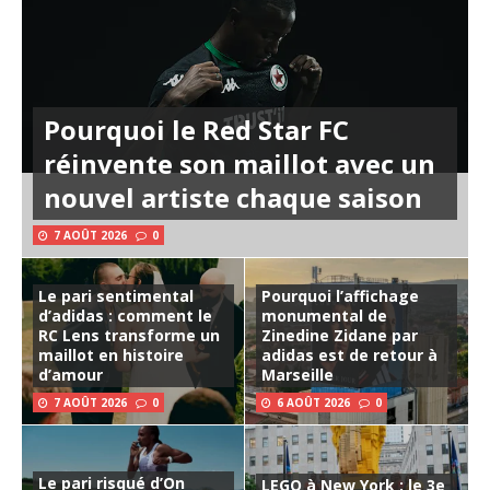
Pourquoi le Red Star FC
réinvente son maillot avec un
nouvel artiste chaque saison
7 AOÛT 2026
0
Le pari sentimental
Pourquoi l’affichage
d’adidas : comment le
monumental de
RC Lens transforme un
Zinedine Zidane par
maillot en histoire
adidas est de retour à
d’amour
Marseille
7 AOÛT 2026
0
6 AOÛT 2026
0
Le pari risqué d’On
LEGO à New York : le 3e