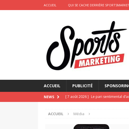
ACCUEIL
QUI SE CACHE DERRIÈRE SPORTSMARKET
ACCUEIL
PUBLICITÉ
SPONSORIN
[ 7 août 2026 ]
Le pari sentimental d’a
NEWS
d’amour
ACTIVATION
ACCUEIL
Média
[ 6 août 2026 ]
Pourquoi l’affichage m
Marseille
ACTIVATION