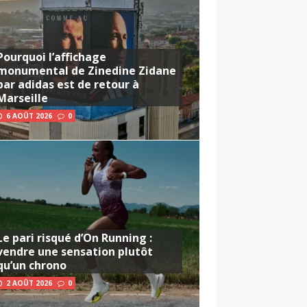
Pourquoi l’affichage
monumental de Zinedine Zidane
par adidas est de retour à
Marseille
6 AOÛT 2026
0
Le pari risqué d’On Running :
vendre une sensation plutôt
qu’un chrono
2 AOÛT 2026
0