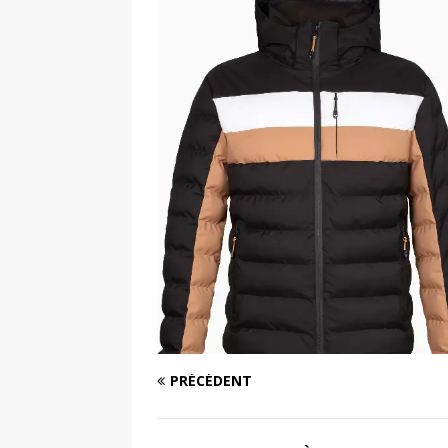
[ 4 août 2026 ]
Découvrez le maillot so
Saint-Paul-lès-Dax au profit des sape
[ 2 août 2026 ]
Le pari risqué d’On Ru
[ 7 août 2026 ]
Pourquoi le Red Star FC
ACTIVATION
PRÉCÉDENT