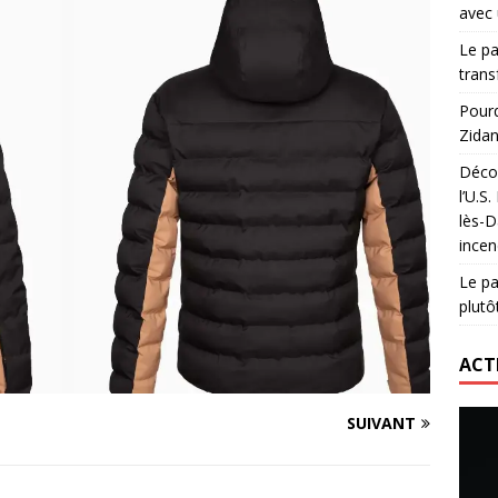
avec 
lidaire lancé par Mizuno, l’U.S. Dax Rugby Landes et Intersport
Le pa
urs-pompiers face aux incendies dans les Landes
RUGBY
trans
nning : vendre une sensation plutôt qu’un chrono
ACTIVATION
Pourq
Zidan
 réinvente son maillot avec un nouvel artiste chaque saison
Décou
l’U.S
lès-D
incen
Le pa
plutô
ACT
SUIVANT