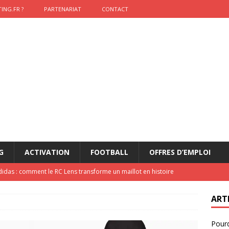
ING.FR ?
PARTENARIAT
CONTACT
G
ACTIVATION
FOOTBALL
OFFRES D’EMPLOI
didas : comment le RC Lens transforme un maillot en histoire
ART
onumental de Zinedine Zidane par adidas est de retour à
Pourq