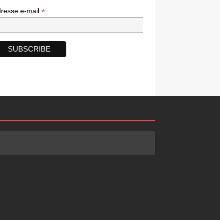
*
*
resse e-mail