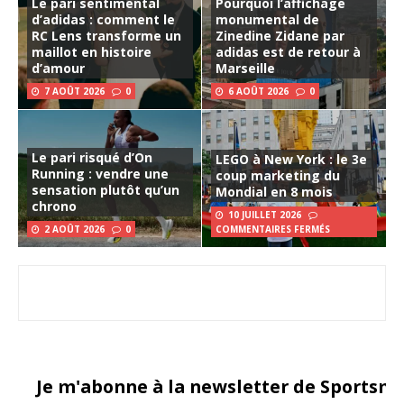
Le pari sentimental
Pourquoi l’affichage
d’adidas : comment le
monumental de
RC Lens transforme un
Zinedine Zidane par
maillot en histoire
adidas est de retour à
d’amour
Marseille
7 AOÛT 2026
0
6 AOÛT 2026
0
Le pari risqué d’On
LEGO à New York : le 3e
Running : vendre une
coup marketing du
sensation plutôt qu’un
Mondial en 8 mois
chrono
10 JUILLET 2026
2 AOÛT 2026
0
COMMENTAIRES FERMÉS
Je m'abonne à la newsletter de Sportsma