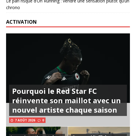
Le pari risqué d’On Running : vendre une sensation plutôt qu’un
chrono
ACTIVATION
Pourquoi le Red Star FC
réinvente son maillot avec un
nouvel artiste chaque saison
7 AOÛT 2026
0