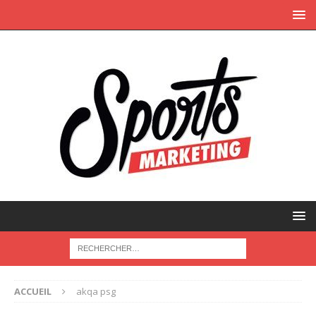
ACCUEIL
akqa psg