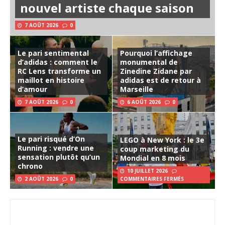
nouvel artiste chaque saison
7 AOÛT 2026
0
Le pari sentimental
Pourquoi l’affichage
d’adidas : comment le
monumental de
RC Lens transforme un
Zinedine Zidane par
maillot en histoire
adidas est de retour à
d’amour
Marseille
7 AOÛT 2026
0
6 AOÛT 2026
0
Le pari risqué d’On
LEGO à New York : le 3e
Running : vendre une
coup marketing du
sensation plutôt qu’un
Mondial en 8 mois
chrono
10 JUILLET 2026
2 AOÛT 2026
0
COMMENTAIRES FERMÉS