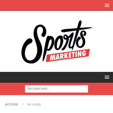
ACCUEIL
be ready