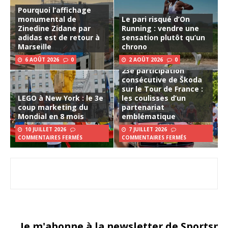
Pourquoi l’affichage
monumental de
Le pari risqué d’On
Zinedine Zidane par
Running : vendre une
adidas est de retour à
sensation plutôt qu’un
Marseille
chrono
6 AOÛT 2026
0
2 AOÛT 2026
0
23e participation
consécutive de Škoda
sur le Tour de France :
LEGO à New York : le 3e
les coulisses d’un
coup marketing du
partenariat
Mondial en 8 mois
emblématique
10 JUILLET 2026
7 JUILLET 2026
COMMENTAIRES FERMÉS
COMMENTAIRES FERMÉS
Je m'abonne à la newsletter de Sportsma