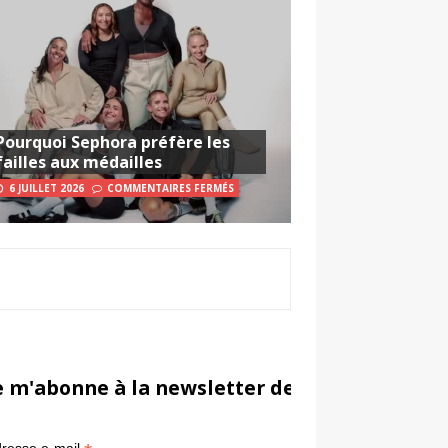
Pourquoi Sephora préfère les
failles aux médailles
6 JUILLET 2026
COMMENTAIRES FERMÉS
e m'abonne à la newsletter de Sportsmarketi
*
in
resse e-mail