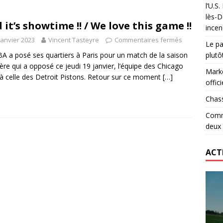
l’U.S
 le record d’Ohio State… en deux heures
ETATS-UNIS
lès-D
 it’s showtime !! / We love this game !!
incen
lidaire lancé par Mizuno, l’U.S. Dax Rugby Landes et Intersport
janvier 2023
Vincent Tasteyre
Commentaires fermés
Le pa
urs-pompiers face aux incendies dans les Landes
RUGBY
A a posé ses quartiers à Paris pour un match de la saison
plutô
ière qui a opposé ce jeudi 19 janvier, l’équipe des Chicago
Marke
 à celle des Detroit Pistons. Retour sur ce moment
[…]
offici
Chass
Comme
deux
ACT