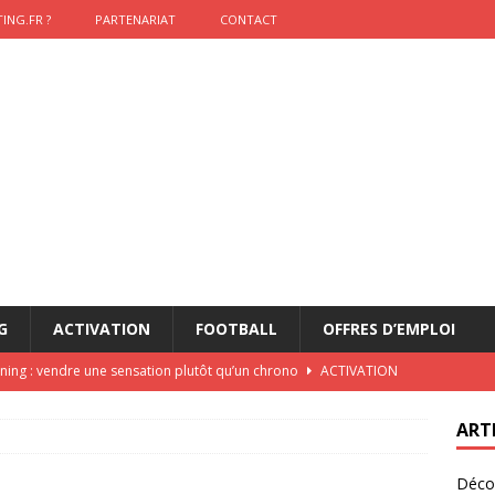
ING.FR ?
PARTENARIAT
CONTACT
G
ACTIVATION
FOOTBALL
OFFRES D’EMPLOI
nning : vendre une sensation plutôt qu’un chrono
ACTIVATION
t 2026 : pourquoi le sponsor officiel a perdu la finale
ETATS-
ART
Décou
das : qui gagne vraiment
FOOTBALL