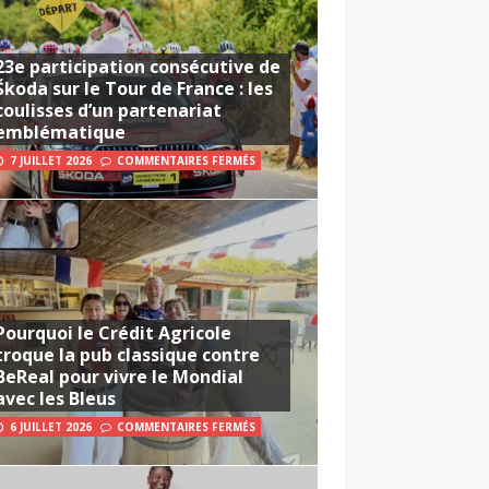
23e participation consécutive de
Škoda sur le Tour de France : les
coulisses d’un partenariat
emblématique
7 JUILLET 2026
COMMENTAIRES FERMÉS
Pourquoi le Crédit Agricole
troque la pub classique contre
BeReal pour vivre le Mondial
avec les Bleus
6 JUILLET 2026
COMMENTAIRES FERMÉS