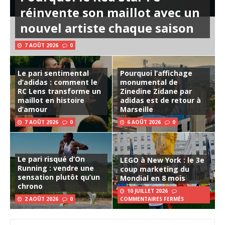
réinvente son maillot avec un
nouvel artiste chaque saison
7 AOÛT 2026
0
Le pari sentimental
Pourquoi l’affichage
d’adidas : comment le
monumental de
RC Lens transforme un
Zinedine Zidane par
maillot en histoire
adidas est de retour à
d’amour
Marseille
7 AOÛT 2026
0
6 AOÛT 2026
0
Le pari risqué d’On
LEGO à New York : le 3e
Running : vendre une
coup marketing du
sensation plutôt qu’un
Mondial en 8 mois
chrono
10 JUILLET 2026
2 AOÛT 2026
0
COMMENTAIRES FERMÉS