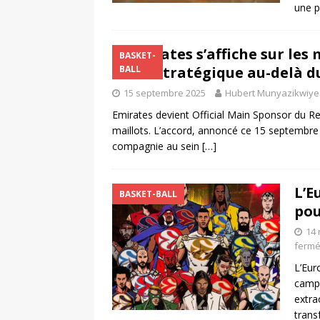
une p
Emirates s’affiche sur les
BASKET-
move stratégique au-delà d
BALL
15 septembre 2025
Hubert Munyazikwiye
Emirates devient Official Main Sponsor du Rea
maillots. L’accord, annoncé ce 15 septembre 
compagnie au sein
[…]
L’E
BASKET-BALL
pou
14
ferm
L’Eur
camp
extra
trans