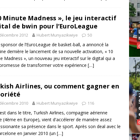
0 Minute Madness », le jeu interactif
ital de bwin pour l’EuroLeague
 décembre 2012
Hubert Munyazikwiye
50
 sponsor de l’EuroLeague de basket-ball, a annoncé la
ne dernière le lancement de sa nouvelle activation, « 10
e Madness », un nouveau jeu interactif sur le digital qui a
promesse de transformer votre expérience
[…]
kish Airlines, ou comment gagner en
oriété
 décembre 2010
Hubert Munyazikwiye
116
est dans le titre, Turkish Airlines, compagnie aérienne
e (4ème en Europe), vient d'accélerer de manière assez
ssionante sa présence dans le sport. Après son deal avec le
rcelone en Janvier 2010 (un
[…]