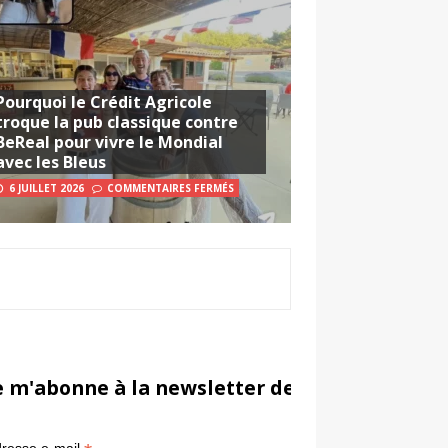
Pourquoi le Crédit Agricole
troque la pub classique contre
BeReal pour vivre le Mondial
avec les Bleus
6 JUILLET 2026
COMMENTAIRES FERMÉS
e m'abonne à la newsletter de Sportsmarketi
*
in
resse e-mail