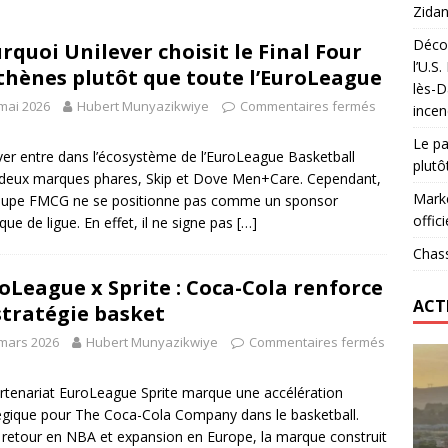
Zidan
Décou
rquoi Unilever choisit le Final Four
das : qui gagne vraiment
FOOTBALL
l’U.S
thènes plutôt que toute l’EuroLeague
lès-D
onumental de Zinedine Zidane par adidas est de retour à
mai 2026
Hubert Munyazikwiye
Commentaires fermés
incen
Le pa
ver entre dans l’écosystème de l’EuroLeague Basketball
plutô
deux marques phares, Skip et Dove Men+Care. Cependant,
Marke
oupe FMCG ne se positionne pas comme un sponsor
offici
ique de ligue. En effet, il ne signe pas
[…]
Chass
oLeague x Sprite : Coca-Cola renforce
ACT
stratégie basket
mars 2026
Hubert Munyazikwiye
Commentaires fermés
rtenariat EuroLeague Sprite marque une accélération
égique pour The Coca-Cola Company dans le basketball.
 retour en NBA et expansion en Europe, la marque construit