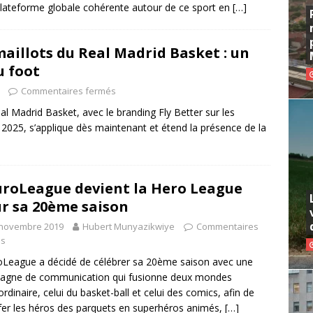
lateforme globale cohérente autour de ce sport en
[…]
 maillots du Real Madrid Basket : un
u foot
Commentaires fermés
l Madrid Basket, avec le branding Fly Better sur les
2025, s’applique dès maintenant et étend la présence de la
uroLeague devient la Hero League
r sa 20ème saison
 novembre 2019
Hubert Munyazikwiye
Commentaires
és
oLeague a décidé de célébrer sa 20ème saison avec une
agne de communication qui fusionne deux mondes
ordinaire, celui du basket-ball et celui des comics, afin de
fer les héros des parquets en superhéros animés,
[…]