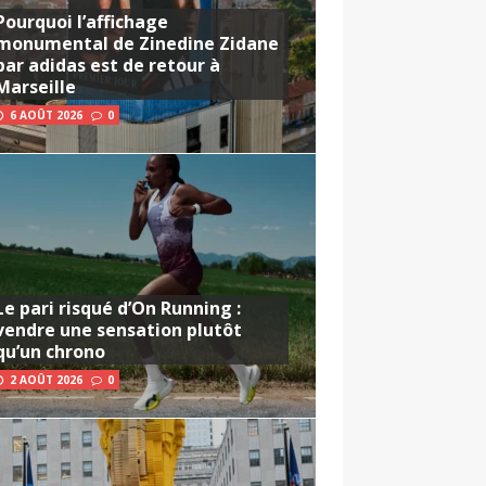
Pourquoi l’affichage
monumental de Zinedine Zidane
par adidas est de retour à
Marseille
6 AOÛT 2026
0
Le pari risqué d’On Running :
vendre une sensation plutôt
qu’un chrono
2 AOÛT 2026
0