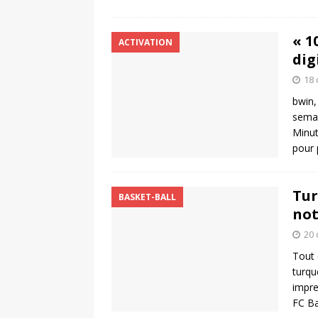
« 1
ACTIVATION
dig
18
bwin,
semai
Minut
pour 
Tur
BASKET-BALL
not
20
Tout 
turqu
impre
FC Ba