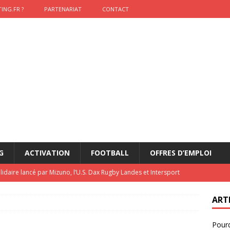
ING.FR ?
PARTENARIAT
CONTACT
G
ACTIVATION
FOOTBALL
OFFRES D’EMPLOI
lidaire lancé par Mizuno, l’U.S. Dax Rugby Landes et Intersport
urs-pompiers face aux incendies dans les Landes
RUGBY
ART
nning : vendre une sensation plutôt qu’un chrono
ACTIVATION
Pourq
t 2026 : pourquoi le sponsor officiel a perdu la finale
ETATS-