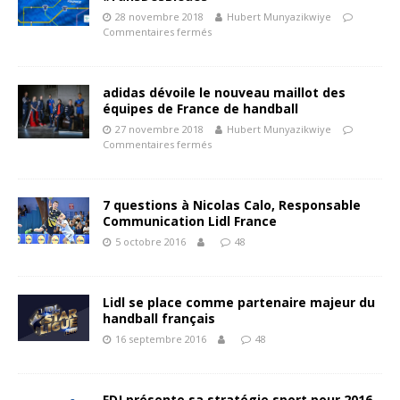
28 novembre 2018
Hubert Munyazikwiye
Commentaires fermés
adidas dévoile le nouveau maillot des
équipes de France de handball
27 novembre 2018
Hubert Munyazikwiye
Commentaires fermés
7 questions à Nicolas Calo, Responsable
Communication Lidl France
5 octobre 2016
48
Lidl se place comme partenaire majeur du
handball français
16 septembre 2016
48
FDJ présente sa stratégie sport pour 2016