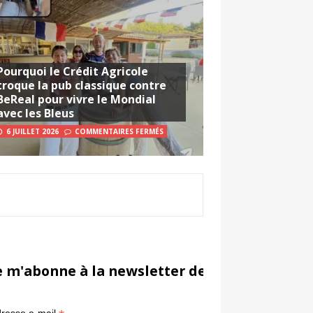
Pourquoi le Crédit Agricole
troque la pub classique contre
BeReal pour vivre le Mondial
avec les Bleus
6 JUILLET 2026
COMMENTAIRES FERMÉS
e m'abonne à la newsletter de Sportsmarketi
*
in
resse e-mail