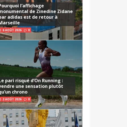
Pourquoi l’affichage
monumental de Zinedine Zidane
par adidas est de retour à
Marseille
6 AOÛT 2026
0
Le pari risqué d’On Running :
vendre une sensation plutôt
qu’un chrono
2 AOÛT 2026
0