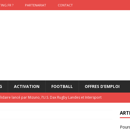
ING.FR ?
PARTENARIAT
CONTACT
G
ACTIVATION
FOOTBALL
OFFRES D’EMPLOI
lidaire lancé par Mizuno, l’U.S. Dax Rugby Landes et Intersport
urs-pompiers face aux incendies dans les Landes
RUGBY
ART
nning : vendre une sensation plutôt qu’un chrono
ACTIVATION
Pourq
t 2026 : pourquoi le sponsor officiel a perdu la finale
ETATS-