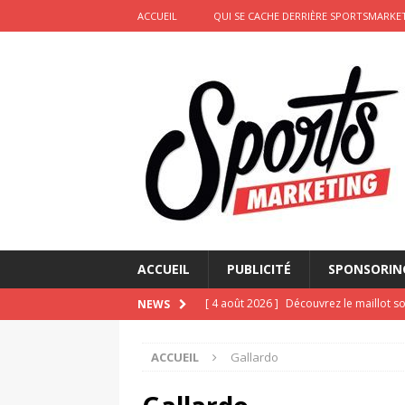
ACCUEIL
QUI SE CACHE DERRIÈRE SPORTSMARKET
ACCUEIL
PUBLICITÉ
SPONSORIN
[ 4 août 2026 ]
Découvrez le maillot so
NEWS
Saint-Paul-lès-Dax au profit des sape
ACCUEIL
Gallardo
[ 2 août 2026 ]
Le pari risqué d’On Ru
[ 2 août 2026 ]
Marketing sportif juille