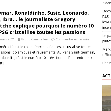
Zidan
Décou
mar, Ronaldinho, Susic, Leonardo,
das : qui gagne vraiment
FOOTBALL
l’U.S
, Ibra… le journaliste Gregory
lès-D
onumental de Zinedine Zidane par adidas est de retour à
tche explique pourquoi le numéro 10
incen
PSG cristallise toutes les passions
Le pa
mars 2021
Bruno Cammalleri
Commentaires fermés
plutô
méro 10 est le roi du Parc des Princes. Il cristallise toutes
Marke
assions, polémiques et revirements. Au Paris Saint-Germain,
offici
t du culte, c’est le numéro 10. L’éviction de l’un d’entre eux
Chass
est
[…]
ACT