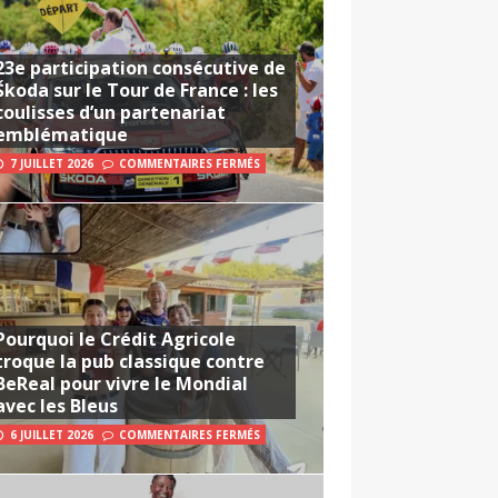
23e participation consécutive de
Škoda sur le Tour de France : les
coulisses d’un partenariat
emblématique
7 JUILLET 2026
COMMENTAIRES FERMÉS
Pourquoi le Crédit Agricole
troque la pub classique contre
BeReal pour vivre le Mondial
avec les Bleus
6 JUILLET 2026
COMMENTAIRES FERMÉS