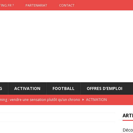
ING.FR ?
PARTENARIAT
CONTACT
G
ACTIVATION
FOOTBALL
OFFRES D’EMPLOI
nning : vendre une sensation plutôt qu’un chrono
ACTIVATION
t 2026 : pourquoi le sponsor officiel a perdu la finale
ETATS-
ART
Décou
das : qui gagne vraiment
FOOTBALL