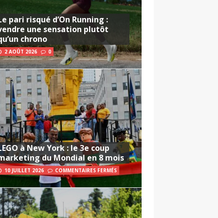
Le pari risqué d’On Running :
vendre une sensation plutôt
qu’un chrono
2 AOÛT 2026
0
LEGO à New York : le 3e coup
marketing du Mondial en 8 mois
10 JUILLET 2026
COMMENTAIRES FERMÉS