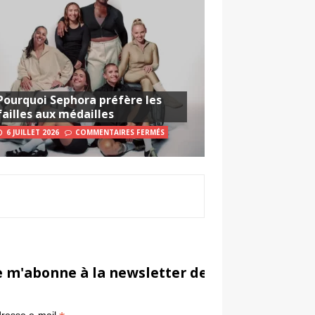
Pourquoi Sephora préfère les
failles aux médailles
6 JUILLET 2026
COMMENTAIRES FERMÉS
e m'abonne à la newsletter de Sportsmarketi
*
in
resse e-mail