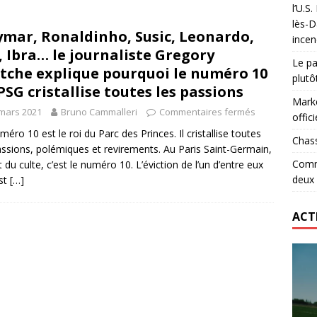
l’U.S
 le record d’Ohio State… en deux heures
ETATS-UNIS
lès-D
mar, Ronaldinho, Susic, Leonardo,
incen
lidaire lancé par Mizuno, l’U.S. Dax Rugby Landes et Intersport
, Ibra… le journaliste Gregory
Le pa
urs-pompiers face aux incendies dans les Landes
RUGBY
tche explique pourquoi le numéro 10
plutô
PSG cristallise toutes les passions
Marke
mars 2021
Bruno Cammalleri
Commentaires fermés
offici
méro 10 est le roi du Parc des Princes. Il cristallise toutes
Chass
assions, polémiques et revirements. Au Paris Saint-Germain,
Comme
t du culte, c’est le numéro 10. L’éviction de l’un d’entre eux
deux
est
[…]
ACT