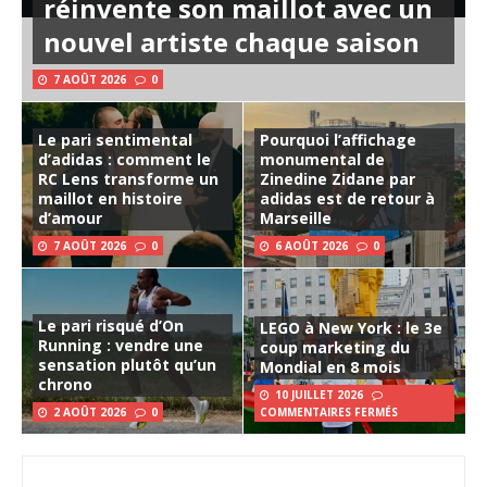
réinvente son maillot avec un
nouvel artiste chaque saison
7 AOÛT 2026
0
Le pari sentimental
Pourquoi l’affichage
d’adidas : comment le
monumental de
RC Lens transforme un
Zinedine Zidane par
maillot en histoire
adidas est de retour à
d’amour
Marseille
7 AOÛT 2026
0
6 AOÛT 2026
0
Le pari risqué d’On
LEGO à New York : le 3e
Running : vendre une
coup marketing du
sensation plutôt qu’un
Mondial en 8 mois
chrono
10 JUILLET 2026
2 AOÛT 2026
0
COMMENTAIRES FERMÉS