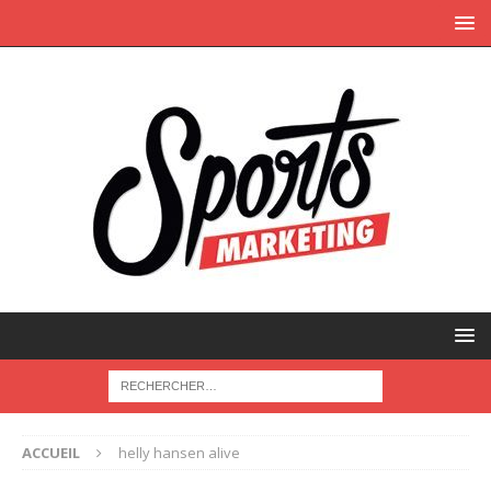
ACCUEIL
helly hansen alive