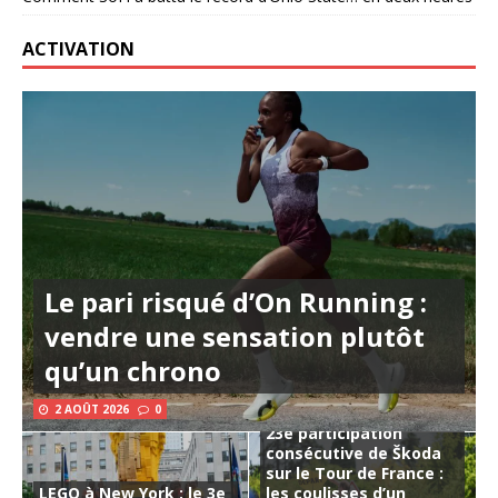
ACTIVATION
Le pari risqué d’On Running :
vendre une sensation plutôt
qu’un chrono
2 AOÛT 2026
0
23e participation
consécutive de Škoda
sur le Tour de France :
LEGO à New York : le 3e
les coulisses d’un