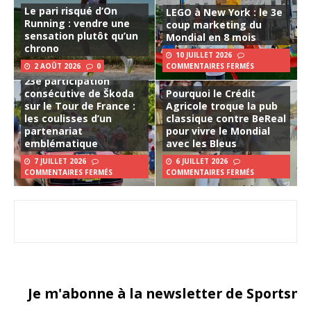
Le pari risqué d’On
LEGO à New York : le 3e
Running : vendre une
coup marketing du
sensation plutôt qu’un
Mondial en 8 mois
chrono
10 JUILLET 2026
2 AOÛT 2026
0
COMMENTAIRES FERMÉS
23e participation
consécutive de Škoda
Pourquoi le Crédit
sur le Tour de France :
Agricole troque la pub
les coulisses d’un
classique contre BeReal
partenariat
pour vivre le Mondial
emblématique
avec les Bleus
7 JUILLET 2026
6 JUILLET 2026
COMMENTAIRES FERMÉS
COMMENTAIRES FERMÉS
Je m'abonne à la newsletter de Sportsma