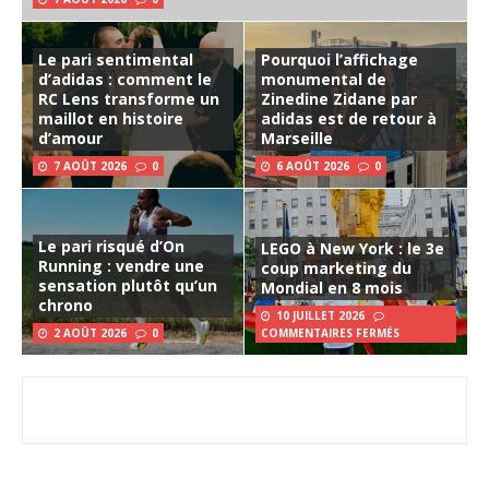
Le pari sentimental
Pourquoi l’affichage
d’adidas : comment le
monumental de
RC Lens transforme un
Zinedine Zidane par
maillot en histoire
adidas est de retour à
d’amour
Marseille
7 AOÛT 2026
0
6 AOÛT 2026
0
Le pari risqué d’On
LEGO à New York : le 3e
Running : vendre une
coup marketing du
sensation plutôt qu’un
Mondial en 8 mois
chrono
10 JUILLET 2026
2 AOÛT 2026
0
COMMENTAIRES FERMÉS