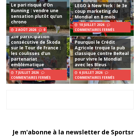
Le pari risqué d’On
LEGO à New York : le 3e
Running : vendre une
coup marketing du
sensation plutôt qu’un
Mondial en 8 mois
chrono
10 JUILLET 2026
2 AOÛT 2026
0
COMMENTAIRES FERMÉS
23e participation
consécutive de Škoda
Pourquoi le Crédit
sur le Tour de France :
Agricole troque la pub
les coulisses d’un
classique contre BeReal
partenariat
pour vivre le Mondial
emblématique
avec les Bleus
7 JUILLET 2026
6 JUILLET 2026
COMMENTAIRES FERMÉS
COMMENTAIRES FERMÉS
Je m'abonne à la newsletter de Sportsma