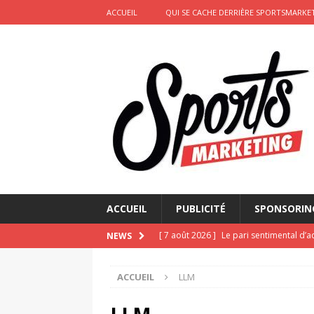
ACCUEIL
QUI SE CACHE DERRIÈRE SPORTSMARKET
ACCUEIL
PUBLICITÉ
SPONSORIN
[ 7 août 2026 ]
Le pari sentimental d’a
NEWS
d’amour
ACTIVATION
ACCUEIL
LLM
[ 6 août 2026 ]
Pourquoi l’affichage m
Marseille
ACTIVATION