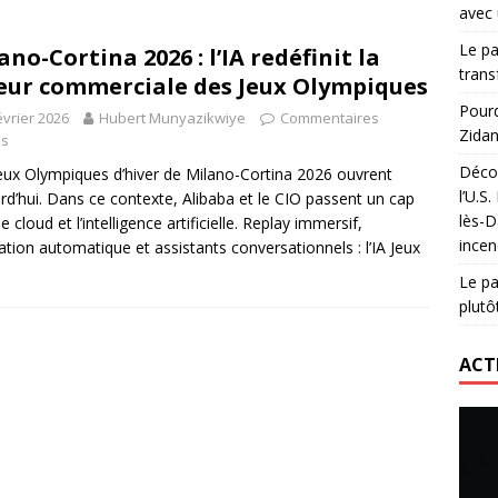
avec 
lidaire lancé par Mizuno, l’U.S. Dax Rugby Landes et Intersport
Le pa
ano-Cortina 2026 : l’IA redéfinit la
urs-pompiers face aux incendies dans les Landes
RUGBY
trans
eur commerciale des Jeux Olympiques
nning : vendre une sensation plutôt qu’un chrono
ACTIVATION
Pourq
évrier 2026
Hubert Munyazikwiye
Commentaires
Zidan
 réinvente son maillot avec un nouvel artiste chaque saison
és
Décou
eux Olympiques d’hiver de Milano-Cortina 2026 ouvrent
l’U.S
rd’hui. Dans ce contexte, Alibaba et le CIO passent un cap
lès-D
e cloud et l’intelligence artificielle. Replay immersif,
incen
ation automatique et assistants conversationnels : l’IA Jeux
Le pa
plutô
ACT