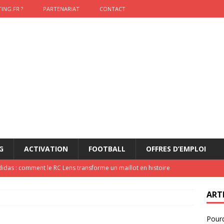
ING.FR ?
PARTENARIAT
CONTACT
G
ACTIVATION
FOOTBALL
OFFRES D’EMPLOI
didas : comment le RC Lens transforme un maillot en histoire
ART
onumental de Zinedine Zidane par adidas est de retour à
Pourq