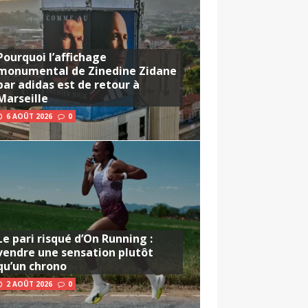
Pourquoi l’affichage
monumental de Zinedine Zidane
par adidas est de retour à
Marseille
6 AOÛT 2026
0
Le pari risqué d’On Running :
vendre une sensation plutôt
qu’un chrono
2 AOÛT 2026
0