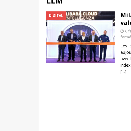
LLM
[ 4 août 2026 ]
Découvrez le maillot so
Mil
DIGITAL
Saint-Paul-lès-Dax au profit des sape
val
[ 2 août 2026 ]
Le pari risqué d’On Ru
6 f
[ 7 août 2026 ]
Pourquoi le Red Star FC
ferm
Les J
ACTIVATION
aujou
avec l
index
[…]