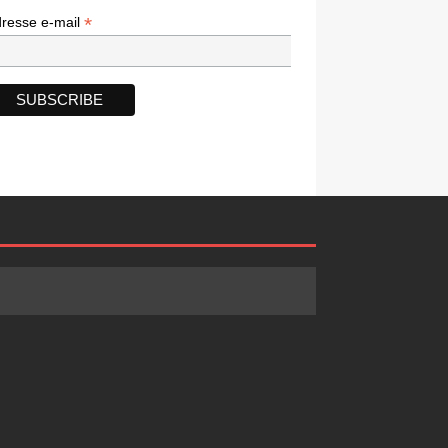
*
*
resse e-mail