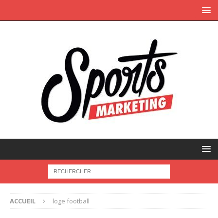
ACCUEIL
loge football