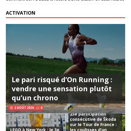
ACTIVATION
Le pari risqué d’On Running :
vendre une sensation plutôt
qu’un chrono
2 AOÛT 2026
0
23e participation
consécutive de Škoda
sur le Tour de France :
LEGO à New York : le 3e
les coulisses d’un