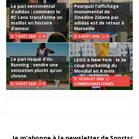
Le pari sentimental
Pourquoi l’affichage
d’adidas : comment le
monumental de
RC Lens transforme un
Zinedine Zidane par
maillot en histoire
adidas est de retour à
d’amour
Marseille
7 AOÛT 2026
0
6 AOÛT 2026
0
Le pari risqué d’On
LEGO à New York : le 3e
Running : vendre une
coup marketing du
sensation plutôt qu’un
Mondial en 8 mois
chrono
10 JUILLET 2026
2 AOÛT 2026
0
COMMENTAIRES FERMÉS
Je m'abonne à la newsletter de Sportsma