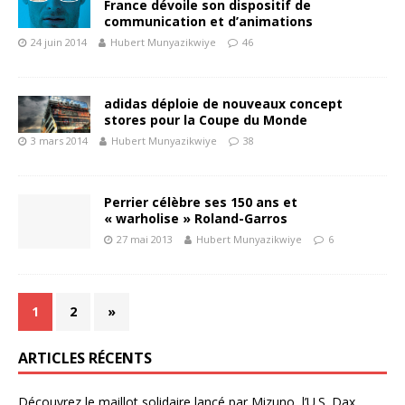
France dévoile son dispositif de
communication et d’animations
24 juin 2014
Hubert Munyazikwiye
46
adidas déploie de nouveaux concept
stores pour la Coupe du Monde
3 mars 2014
Hubert Munyazikwiye
38
Perrier célèbre ses 150 ans et
« warholise » Roland-Garros
27 mai 2013
Hubert Munyazikwiye
6
1
2
»
ARTICLES RÉCENTS
Découvrez le maillot solidaire lancé par Mizuno, l’U.S. Dax