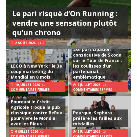
Le pari risqué d’On Running :
vendre une sensation plutôt
qu’un chrono
2 AOÛT 2026
0
23e participation
consécutive de Škoda
sur le Tour de France :
LEGO à New York : le 3e
les coulisses d’un
coup marketing du
partenariat
Mondial en 8 mois
emblématique
10 JUILLET 2026
7 JUILLET 2026
COMMENTAIRES FERMÉS
COMMENTAIRES FERMÉS
Pourquoi le Crédit
Agricole troque la pub
classique contre BeReal
Pourquoi Sephora
pour vivre le Mondial
préfère les failles aux
avec les Bleus
médailles
6 JUILLET 2026
6 JUILLET 2026
COMMENTAIRES FERMÉS
COMMENTAIRES FERMÉS