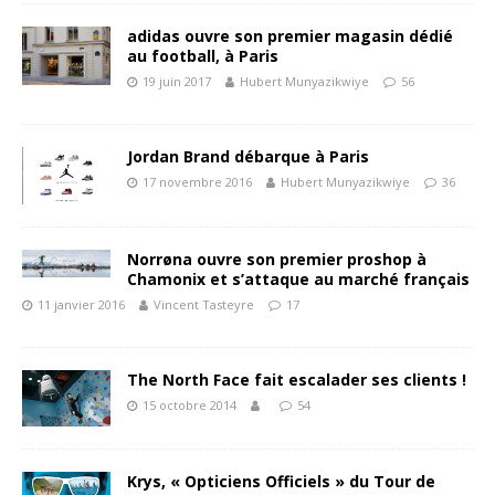
adidas ouvre son premier magasin dédié
au football, à Paris
19 juin 2017
Hubert Munyazikwiye
56
Jordan Brand débarque à Paris
17 novembre 2016
Hubert Munyazikwiye
36
Norrøna ouvre son premier proshop à
Chamonix et s’attaque au marché français
11 janvier 2016
Vincent Tasteyre
17
The North Face fait escalader ses clients !
15 octobre 2014
54
Krys, « Opticiens Officiels » du Tour de