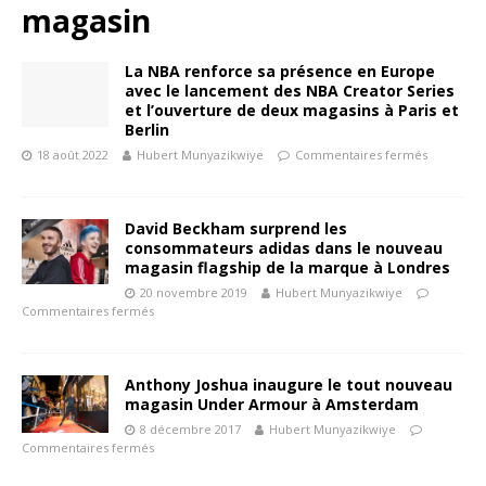
magasin
La NBA renforce sa présence en Europe
avec le lancement des NBA Creator Series
et l’ouverture de deux magasins à Paris et
Berlin
18 août 2022
Hubert Munyazikwiye
Commentaires fermés
David Beckham surprend les
consommateurs adidas dans le nouveau
magasin flagship de la marque à Londres
20 novembre 2019
Hubert Munyazikwiye
Commentaires fermés
Anthony Joshua inaugure le tout nouveau
magasin Under Armour à Amsterdam
8 décembre 2017
Hubert Munyazikwiye
Commentaires fermés