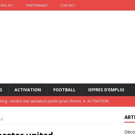
ING.FR ?
PARTENARIAT
CONTACT
G
ACTIVATION
FOOTBALL
OFFRES D’EMPLOI
nning : vendre une sensation plutôt qu’un chrono
ACTIVATION
t 2026 : pourquoi le sponsor officiel a perdu la finale
ETATS-
ART
ed
Décou
das : qui gagne vraiment
FOOTBALL