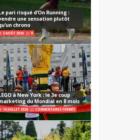
Le pari risqué d’On Running :
vendre une sensation plutôt
qu’un chrono
2 AOÛT 2026
0
LEGO à New York : le 3e coup
marketing du Mondial en 8 mois
10 JUILLET 2026
COMMENTAIRES FERMÉS