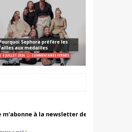
Pourquoi Sephora préfère les
failles aux médailles
6 JUILLET 2026
COMMENTAIRES FERMÉS
e m'abonne à la newsletter de Sportsmarketi
*
in
resse e-mail