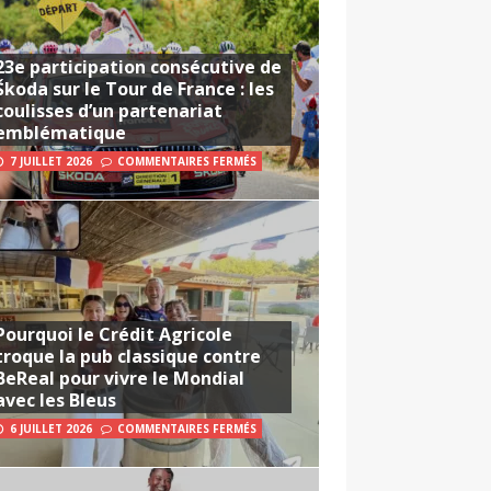
23e participation consécutive de
Škoda sur le Tour de France : les
coulisses d’un partenariat
emblématique
7 JUILLET 2026
COMMENTAIRES FERMÉS
Pourquoi le Crédit Agricole
troque la pub classique contre
BeReal pour vivre le Mondial
avec les Bleus
6 JUILLET 2026
COMMENTAIRES FERMÉS