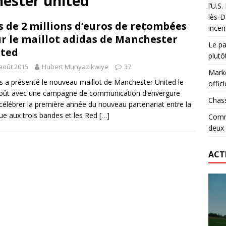
hester united
l’U.S
 le record d’Ohio State… en deux heures
ETATS-UNIS
lès-D
s de 2 millions d’euros de retombées
incen
lidaire lancé par Mizuno, l’U.S. Dax Rugby Landes et Intersport
r le maillot adidas de Manchester
Le pa
urs-pompiers face aux incendies dans les Landes
RUGBY
ted
plutô
août 2015
Hubert Munyazikwiye
37
Marke
s a présenté le nouveau maillot de Manchester United le
offici
oût avec une campagne de communication d’envergure
Chass
célébrer la première année du nouveau partenariat entre la
e aux trois bandes et les Red
[…]
Comme
deux
ACT