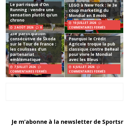
Le pari risqué d’On
LEGO à New York : le 3e
Running : vendre une
coup marketing du
sensation plutôt qu’un
Mondial en 8 mois
chrono
10 JUILLET 2026
2 AOÛT 2026
0
COMMENTAIRES FERMÉS
23e participation
consécutive de Škoda
Pourquoi le Crédit
sur le Tour de France :
Agricole troque la pub
les coulisses d’un
classique contre BeReal
partenariat
pour vivre le Mondial
emblématique
avec les Bleus
7 JUILLET 2026
6 JUILLET 2026
COMMENTAIRES FERMÉS
COMMENTAIRES FERMÉS
Je m'abonne à la newsletter de Sportsma