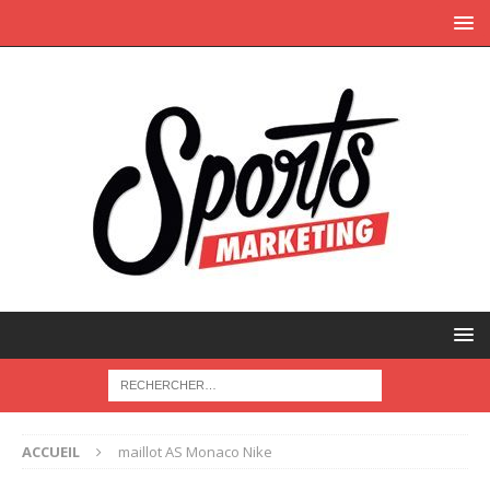
ACCUEIL
maillot AS Monaco Nike