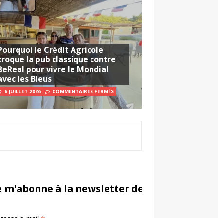
Pourquoi le Crédit Agricole
troque la pub classique contre
BeReal pour vivre le Mondial
avec les Bleus
6 JUILLET 2026
COMMENTAIRES FERMÉS
e m'abonne à la newsletter de Sportsmarketi
*
in
resse e-mail