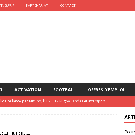
ING.FR ?
PARTENARIAT
CONTACT
G
ACTIVATION
FOOTBALL
OFFRES D’EMPLOI
lidaire lancé par Mizuno, l’U.S. Dax Rugby Landes et Intersport
urs-pompiers face aux incendies dans les Landes
RUGBY
ART
nning : vendre une sensation plutôt qu’un chrono
ACTIVATION
Pourq
t 2026 : pourquoi le sponsor officiel a perdu la finale
ETATS-