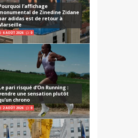
Pourquoi l’affichage
monumental de Zinedine Zidane
par adidas est de retour à
Marseille
6 AOÛT 2026
0
Le pari risqué d’On Running :
vendre une sensation plutôt
qu’un chrono
2 AOÛT 2026
0