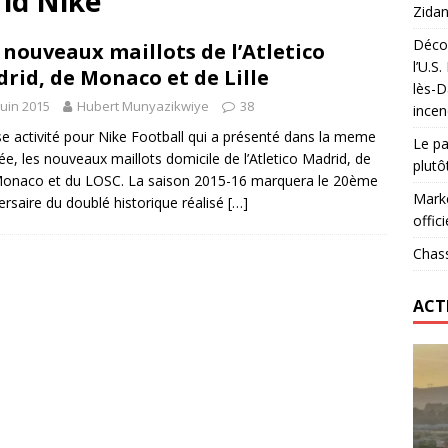
rid Nike
Zidan
Décou
 nouveaux maillots de l’Atletico
das : qui gagne vraiment
FOOTBALL
l’U.S
rid, de Monaco et de Lille
lès-D
onumental de Zinedine Zidane par adidas est de retour à
juin 2015
Hubert Munyazikwiye
38
incen
e activité pour Nike Football qui a présenté dans la meme
Le pa
ée, les nouveaux maillots domicile de l’Atletico Madrid, de
plutô
Monaco et du LOSC. La saison 2015-16 marquera le 20ème
Marke
ersaire du doublé historique réalisé
[…]
offici
Chass
ACT