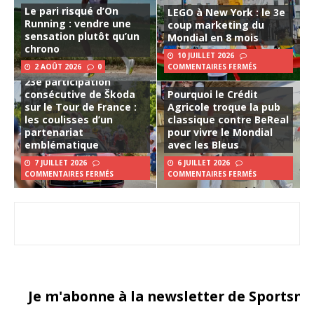
Le pari risqué d’On
LEGO à New York : le 3e
Running : vendre une
coup marketing du
sensation plutôt qu’un
Mondial en 8 mois
chrono
10 JUILLET 2026
2 AOÛT 2026
0
COMMENTAIRES FERMÉS
23e participation
consécutive de Škoda
Pourquoi le Crédit
sur le Tour de France :
Agricole troque la pub
les coulisses d’un
classique contre BeReal
partenariat
pour vivre le Mondial
emblématique
avec les Bleus
7 JUILLET 2026
6 JUILLET 2026
COMMENTAIRES FERMÉS
COMMENTAIRES FERMÉS
Je m'abonne à la newsletter de Sportsma