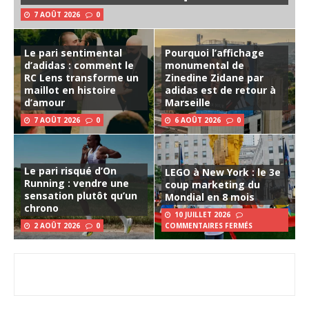
7 AOÛT 2026
0
Le pari sentimental
Pourquoi l’affichage
d’adidas : comment le
monumental de
RC Lens transforme un
Zinedine Zidane par
maillot en histoire
adidas est de retour à
d’amour
Marseille
7 AOÛT 2026
0
6 AOÛT 2026
0
Le pari risqué d’On
LEGO à New York : le 3e
Running : vendre une
coup marketing du
sensation plutôt qu’un
Mondial en 8 mois
chrono
10 JUILLET 2026
2 AOÛT 2026
0
COMMENTAIRES FERMÉS