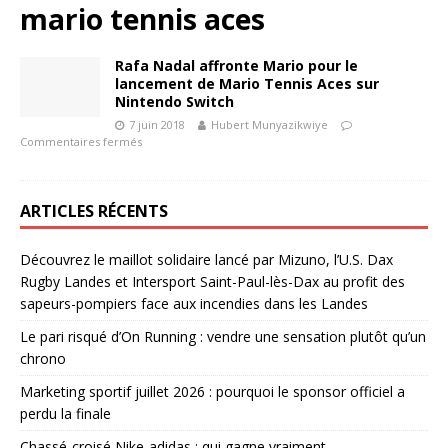
mario tennis aces
Rafa Nadal affronte Mario pour le
lancement de Mario Tennis Aces sur
Nintendo Switch
7 juin 2018
Hubert Munyazikwiye
Commentaires fermés
ARTICLES RÉCENTS
Découvrez le maillot solidaire lancé par Mizuno, l’U.S. Dax
Rugby Landes et Intersport Saint-Paul-lès-Dax au profit des
sapeurs-pompiers face aux incendies dans les Landes
Le pari risqué d’On Running : vendre une sensation plutôt qu’un
chrono
Marketing sportif juillet 2026 : pourquoi le sponsor officiel a
perdu la finale
Chassé-croisé Nike-adidas : qui gagne vraiment