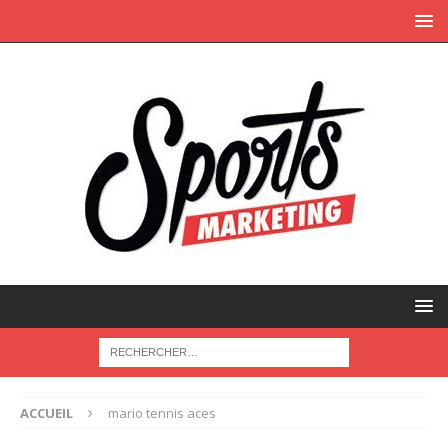
ACCUEIL
mario tennis aces