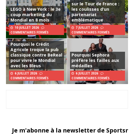
sur le Tour de France :
LEGO à New York : le 3e
les coulisses d’un
coup marketing du
partenariat
Mondial en 8 mois
emblématique
10 JUILLET 2026
7 JUILLET 2026
COMMENTAIRES FERMÉS
COMMENTAIRES FERMÉS
Pourquoi le Crédit
Agricole troque la pub
classique contre BeReal
Pourquoi Sephora
pour vivre le Mondial
préfère les failles aux
avec les Bleus
médailles
6 JUILLET 2026
6 JUILLET 2026
COMMENTAIRES FERMÉS
COMMENTAIRES FERMÉS
Je m'abonne à la newsletter de Sportsma