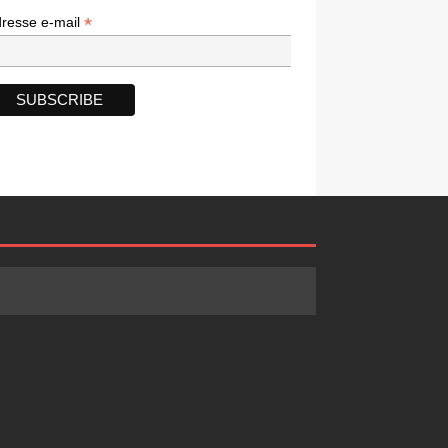
*
*
resse e-mail