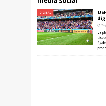
media social
[ 4 août 2026 ]
Découvrez le maillot so
UEF
DIGITAL
Saint-Paul-lès-Dax au profit des sape
dig
[ 2 août 2026 ]
Le pari risqué d’On Ru
24 
[ 7 août 2026 ]
Pourquoi le Red Star FC
La ph
discu
ACTIVATION
égale
propo