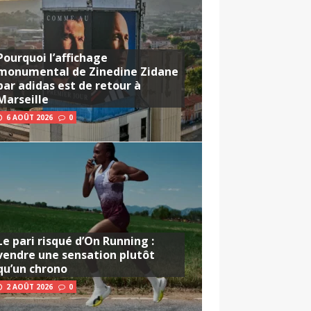
Pourquoi l’affichage
monumental de Zinedine Zidane
par adidas est de retour à
Marseille
6 AOÛT 2026
0
Le pari risqué d’On Running :
vendre une sensation plutôt
qu’un chrono
2 AOÛT 2026
0