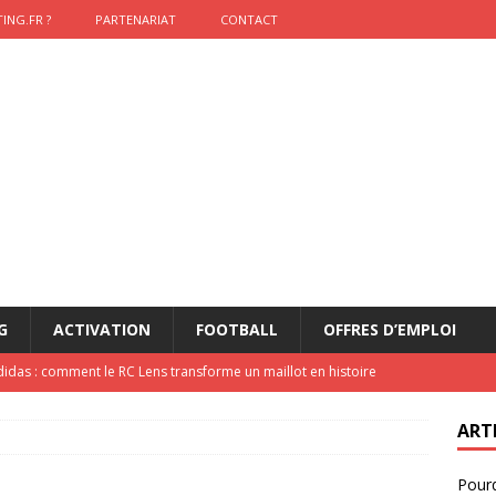
ING.FR ?
PARTENARIAT
CONTACT
G
ACTIVATION
FOOTBALL
OFFRES D’EMPLOI
didas : comment le RC Lens transforme un maillot en histoire
ART
onumental de Zinedine Zidane par adidas est de retour à
Pourq