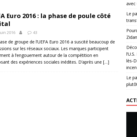
avec 
lidaire lancé par Mizuno, l’U.S. Dax Rugby Landes et Intersport
Le pa
A Euro 2016 : la phase de poule côté
urs-pompiers face aux incendies dans les Landes
RUGBY
trans
ital
nning : vendre une sensation plutôt qu’un chrono
ACTIVATION
Pourq
juin 2016
43
Zidan
 réinvente son maillot avec un nouvel artiste chaque saison
ase de groupe de l’UEFA Euro 2016 a suscité beaucoup de
Décou
ssions sur les réseaux sociaux. Les marques participent
l’U.S
ment à l’engouement autour de la compétition en
lès-D
sant des expériences sociales inédites. D’après une
[…]
incen
Le pa
plutô
ACT