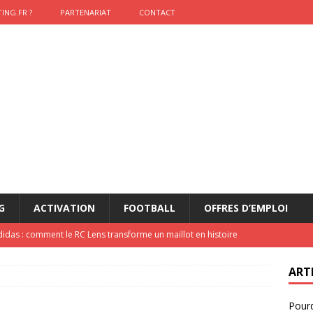
ING.FR ?
PARTENARIAT
CONTACT
G
ACTIVATION
FOOTBALL
OFFRES D’EMPLOI
didas : comment le RC Lens transforme un maillot en histoire
ART
onumental de Zinedine Zidane par adidas est de retour à
Pourq