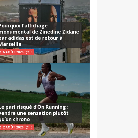
Pourquoi l’affichage
monumental de Zinedine Zidane
par adidas est de retour à
Marseille
6 AOÛT 2026
0
Le pari risqué d’On Running :
vendre une sensation plutôt
qu’un chrono
2 AOÛT 2026
0