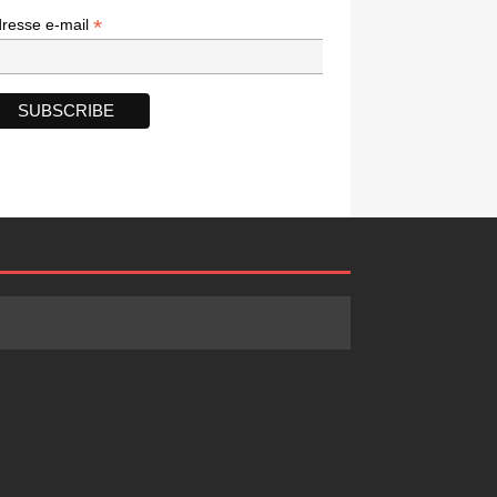
*
*
resse e-mail