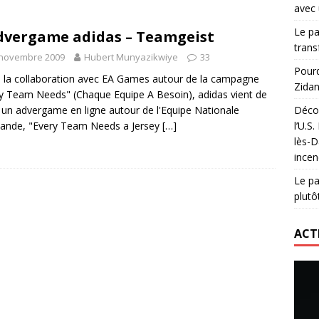
avec 
lidaire lancé par Mizuno, l’U.S. Dax Rugby Landes et Intersport
Le pa
dvergame adidas – Teamgeist
urs-pompiers face aux incendies dans les Landes
RUGBY
trans
 novembre 2009
Hubert Munyazikwiye
33
nning : vendre une sensation plutôt qu’un chrono
ACTIVATION
Pourq
 la collaboration avec EA Games autour de la campagne
Zidan
 réinvente son maillot avec un nouvel artiste chaque saison
y Team Needs" (Chaque Equipe A Besoin), adidas vient de
r un advergame en ligne autour de l'Equipe Nationale
Décou
ande, "Every Team Needs a Jersey
[…]
l’U.S
lès-D
incen
Le pa
plutô
ACT