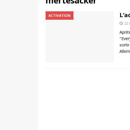
mertesacker
[ 4 août 2026 ]
Découvrez le maillot so
L’a
ACTIVATION
Saint-Paul-lès-Dax au profit des sape
22
[ 2 août 2026 ]
Le pari risqué d’On Ru
Après
[ 7 août 2026 ]
Pourquoi le Red Star FC
"Ever
sorti
ACTIVATION
Allem