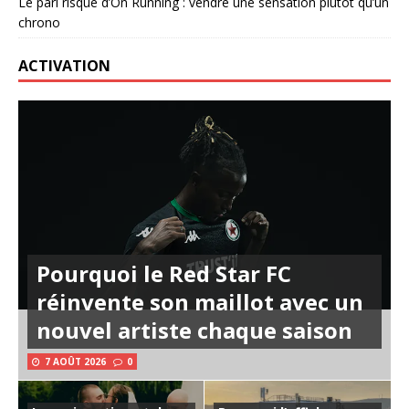
Le pari risqué d’On Running : vendre une sensation plutôt qu’un
chrono
ACTIVATION
Pourquoi le Red Star FC
réinvente son maillot avec un
nouvel artiste chaque saison
7 AOÛT 2026
0