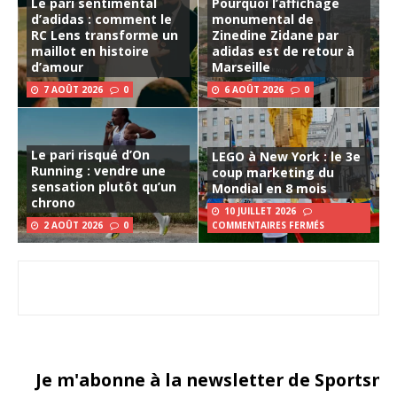
Le pari sentimental
Pourquoi l’affichage
d’adidas : comment le
monumental de
RC Lens transforme un
Zinedine Zidane par
maillot en histoire
adidas est de retour à
d’amour
Marseille
7 AOÛT 2026
0
6 AOÛT 2026
0
Le pari risqué d’On
LEGO à New York : le 3e
Running : vendre une
coup marketing du
sensation plutôt qu’un
Mondial en 8 mois
chrono
10 JUILLET 2026
2 AOÛT 2026
0
COMMENTAIRES FERMÉS
Je m'abonne à la newsletter de Sportsma