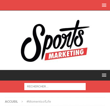
ACCUEIL
#MomentsofLife