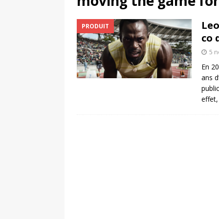
moving the game fo
[ 4 août 2026 ]
Découvrez le maillot so
Leo
PRODUIT
Saint-Paul-lès-Dax au profit des sape
co 
[ 2 août 2026 ]
Le pari risqué d’On Ru
5 
[ 7 août 2026 ]
Pourquoi le Red Star FC
En 20
ans d
NON CLASSÉ
publi
effet