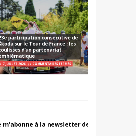
23e participation consécutive de
Škoda sur le Tour de France : les
coulisses d’un partenariat
emblématique
7 JUILLET 2026
COMMENTAIRES FERMÉS
e m'abonne à la newsletter de Sportsmarketi
in