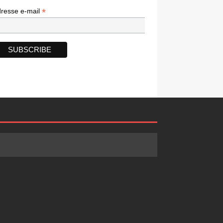
*
*
resse e-mail