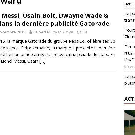
rward
avec 
lidaire lancé par Mizuno, l’U.S. Dax Rugby Landes et Intersport
Le pa
 Messi, Usain Bolt, Dwayne Wade &
urs-pompiers face aux incendies dans les Landes
RUGBY
trans
dans la dernière publicité Gatorade
nning : vendre une sensation plutôt qu’un chrono
ACTIVATION
Pourq
novembre 2015
Hubert Munyazikwiye
58
Zidan
 réinvente son maillot avec un nouvel artiste chaque saison
15, la marque Gatorade du groupe PepsiCo, célèbre ses 50
Décou
’existence. Cette semaine, la marque a présenté la dernière
l’U.S
cité de son année anniversaire avec une pléiade de stars. En
lès-D
, Lionel Messi, Usain
[…]
incen
Le pa
plutô
ACT