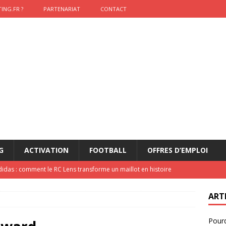
ING.FR ?
PARTENARIAT
CONTACT
G
ACTIVATION
FOOTBALL
OFFRES D’EMPLOI
didas : comment le RC Lens transforme un maillot en histoire
ART
onumental de Zinedine Zidane par adidas est de retour à
Pourq