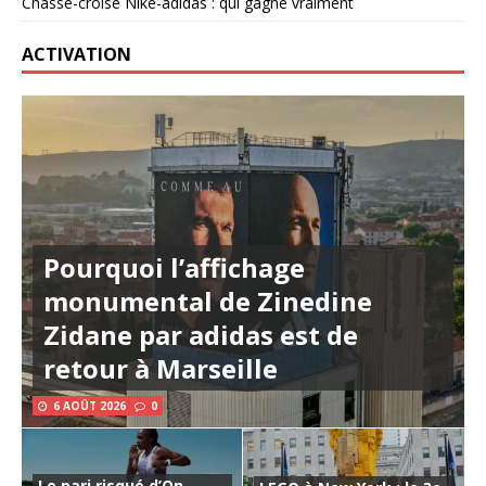
Chassé-croisé Nike-adidas : qui gagne vraiment
ACTIVATION
Pourquoi l’affichage
monumental de Zinedine
Zidane par adidas est de
retour à Marseille
6 AOÛT 2026
0
Le pari risqué d’On