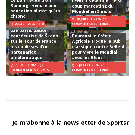
LEGO à New York : le 3e
Running : vendre une
coup marketing du
sensation plutôt qu’un
Mondial en 8 mois
chrono
10 JUILLET 2026
2 AOÛT 2026
0
COMMENTAIRES FERMÉS
23e participation
consécutive de Škoda
Pourquoi le Crédit
sur le Tour de France :
Agricole troque la pub
les coulisses d’un
classique contre BeReal
partenariat
pour vivre le Mondial
emblématique
avec les Bleus
7 JUILLET 2026
6 JUILLET 2026
COMMENTAIRES FERMÉS
COMMENTAIRES FERMÉS
Je m'abonne à la newsletter de Sportsma