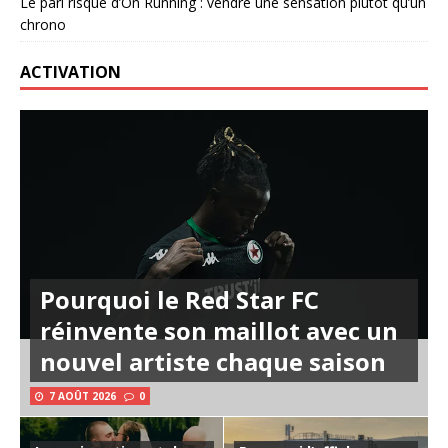
Le pari risqué d’On Running : vendre une sensation plutôt qu’un
chrono
ACTIVATION
Pourquoi le Red Star FC
réinvente son maillot avec un
nouvel artiste chaque saison
7 AOÛT 2026
0