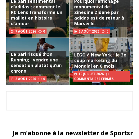
Le pari sentimental
Pourquoi l’affichage
d’adidas : comment le
monumental de
RC Lens transforme un
Zinedine Zidane par
maillot en histoire
adidas est de retour à
d’amour
Marseille
7 AOÛT 2026
0
6 AOÛT 2026
0
Le pari risqué d’On
LEGO à New York : le 3e
Running : vendre une
coup marketing du
sensation plutôt qu’un
Mondial en 8 mois
chrono
10 JUILLET 2026
2 AOÛT 2026
0
COMMENTAIRES FERMÉS
Je m'abonne à la newsletter de Sportsma