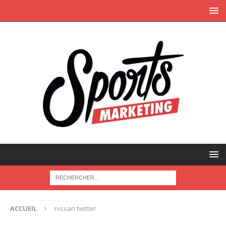
ACCUEIL
nissan twitter