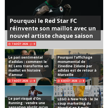
Pourquoi le Red Star FC
réinvente son maillot avec un
nouvel artiste chaque saison
7 AOÛT 2026
0
Le pari sentimental
Pourquoi l’affichage
d’adidas : comment le
monumental de
RC Lens transforme un
Zinedine Zidane par
maillot en histoire
adidas est de retour à
d’amour
Marseille
7 AOÛT 2026
0
6 AOÛT 2026
0
Le pari risqué d’On
LEGO à New York : le 3e
Running : vendre une
coup marketing du
sensation plutôt qu’un
Mondial en 8 mois