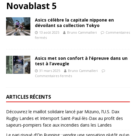
Novablast 5
Asics célèbre la capitale nippone en
dévoilant sa collection Tokyo
13 août 2025
Bruno Cammalleri
Commentaires
fermés
Asics met son confort à l’épreuve dans un
test à l’aveugle
31 mars 2025
Bruno Cammalleri
Commentaires fermés
ARTICLES RÉCENTS
Découvrez le maillot solidaire lancé par Mizuno, l’U.S. Dax
Rugby Landes et Intersport Saint-Paul-lès-Dax au profit des
sapeurs-pompiers face aux incendies dans les Landes
Le pari risqué d’On Running : vendre une sensation plutôt qu’un