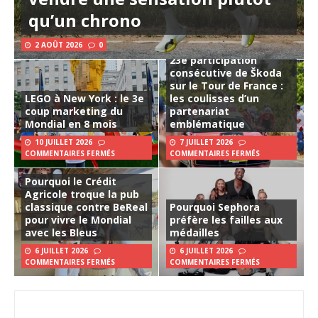
qu’un chrono
2 AOÛT 2026
0
23e participation
consécutive de Škoda
sur le Tour de France :
LEGO à New York : le 3e
les coulisses d’un
coup marketing du
partenariat
Mondial en 8 mois
emblématique
10 JUILLET 2026
7 JUILLET 2026
COMMENTAIRES FERMÉS
COMMENTAIRES FERMÉS
Pourquoi le Crédit
Agricole troque la pub
classique contre BeReal
Pourquoi Sephora
pour vivre le Mondial
préfère les failles aux
avec les Bleus
médailles
6 JUILLET 2026
6 JUILLET 2026
COMMENTAIRES FERMÉS
COMMENTAIRES FERMÉS