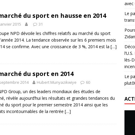
avec 
lidaire lancé par Mizuno, l’U.S. Dax Rugby Landes et Intersport
Le pa
marché du sport en hausse en 2014
urs-pompiers face aux incendies dans les Landes
RUGBY
trans
janvier 2015
31
nning : vendre une sensation plutôt qu’un chrono
ACTIVATION
Pourq
oupe NPD dévoile les chiffres relatifs au marché du sport
Zidan
 réinvente son maillot avec un nouvel artiste chaque saison
l’année 2014. La tendance observée sur les 6 premiers mois
14 se confirme. Avec une croissance de 3 %, 2014 est la
[…]
Décou
l’U.S
lès-D
incen
marché du sport en 2014
Le pa
 septembre 2014
Hubert Munyazikwiye
60
plutô
PD Group, un des leaders mondiaux des études de
é, révèle aujourd’hui les résultats et grandes tendances du
ACT
é du sport pour le premier semestre 2014 ainsi que les
its incontournables de la rentrée
[…]