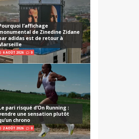
Pourquoi l’affichage
monumental de Zinedine Zidane
par adidas est de retour à
Marseille
6 AOÛT 2026
0
Le pari risqué d’On Running :
vendre une sensation plutôt
qu’un chrono
2 AOÛT 2026
0