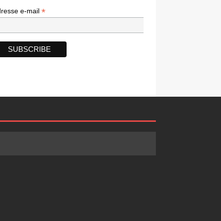
*
*
resse e-mail