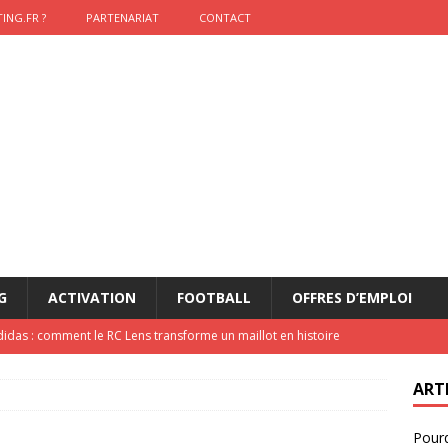
ING.FR ?
PARTENARIAT
CONTACT
G
ACTIVATION
FOOTBALL
OFFRES D’EMPLOI
didas : comment le RC Lens transforme un maillot en histoire
ART
onumental de Zinedine Zidane par adidas est de retour à
Pourq