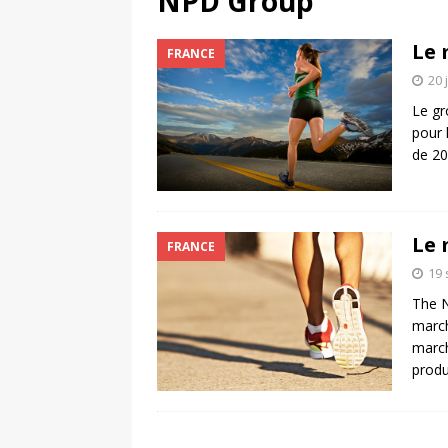
NPD Group
[ 4 août 2026 ]
Découvrez le maillot so
Le 
FRANCE
Saint-Paul-lès-Dax au profit des sape
20 
[ 2 août 2026 ]
Le pari risqué d’On Ru
Le gr
[ 7 août 2026 ]
Pourquoi le Red Star FC
pour 
de 20
ACTIVATION
Le 
FRANCE
19
The N
march
march
produ