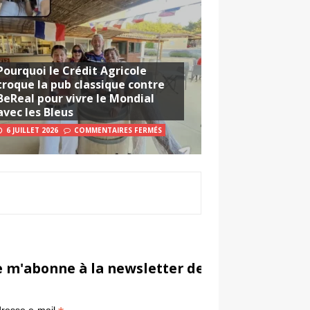
Pourquoi le Crédit Agricole
troque la pub classique contre
BeReal pour vivre le Mondial
avec les Bleus
6 JUILLET 2026
COMMENTAIRES FERMÉS
e m'abonne à la newsletter de Sportsmarketi
*
in
resse e-mail