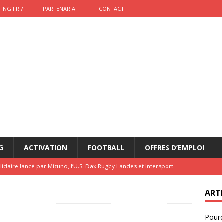
ING.FR ?
PARTENARIAT
CONTACT
G
ACTIVATION
FOOTBALL
OFFRES D’EMPLOI
lidaire lancé par Mizuno, l’U.S. Dax Rugby Landes et Intersport
urs-pompiers face aux incendies dans les Landes
RUGBY
ART
nning : vendre une sensation plutôt qu’un chrono
ACTIVATION
Pourq
t 2026 : pourquoi le sponsor officiel a perdu la finale
ETATS-