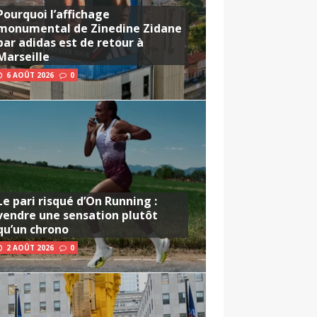
Pourquoi l’affichage
monumental de Zinedine Zidane
par adidas est de retour à
Marseille
6 AOÛT 2026
0
Le pari risqué d’On Running :
vendre une sensation plutôt
qu’un chrono
2 AOÛT 2026
0