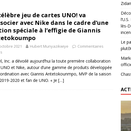
Zidan
Décou
célèbre jeu de cartes UNO! va
das : qui gagne vraiment
FOOTBALL
l’U.S
ssocier avec Nike dans le cadre d’une
lès-D
onumental de Zinedine Zidane par adidas est de retour à
tion spéciale à l’effigie de Giannis
incen
tetokoumpo
Le pa
octobre 2021
Hubert Munyazikwiye
Commentaires
plutô
és
Marke
l, Inc. a dévoilé aujourd’hui la toute première collaboration
offici
 UNO et Nike, autour d’une gamme de produits développée
ordination avec Giannis Antetokounmpo, MVP de la saison
Chass
019-2020 et fan de UNO. « Je
[…]
ACT