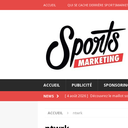
ACCUEIL
QUI SE CACHE DERRIÈRE SPORTSMARKET
ACCUEIL
PUBLICITÉ
SPONSORIN
[ 4 août 2026 ]
Découvrez le maillot so
NEWS
Saint-Paul-lès-Dax au profit des sape
ACCUEIL
ntwrk
[ 2 août 2026 ]
Le pari risqué d’On Ru
[ 2 août 2026 ]
Marketing sportif juille