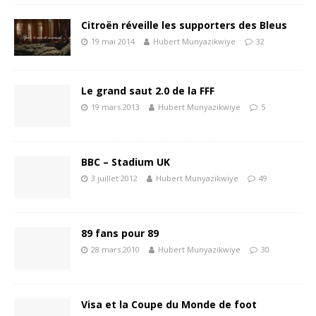
Citroën réveille les supporters des Bleus
19 mai 2014
Hubert Munyazikwiye
32
Le grand saut 2.0 de la FFF
19 mars 2013
Hubert Munyazikwiye
5
BBC – Stadium UK
3 juillet 2012
Hubert Munyazikwiye
49
89 fans pour 89
28 mars 2010
Hubert Munyazikwiye
30
Visa et la Coupe du Monde de foot