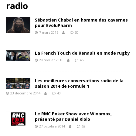
radio
Sébastien Chabal en homme des cavernes
pour EvoluPharm
7 mars 2016
50
La French Touch de Renault en mode rugby
29 février 2016
45
Les meilleures conversations radio de la
saison 2014 de Formule 1
23 décembre 2014
40
Le RMC Poker Show avec Winamax,
présenté par Daniel Riolo
27 octobre 2014
62