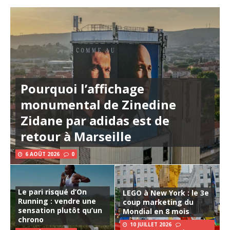
Pourquoi l’affichage
monumental de Zinedine
Zidane par adidas est de
retour à Marseille
6 AOÛT 2026
0
Le pari risqué d’On
LEGO à New York : le 3e
Running : vendre une
coup marketing du
sensation plutôt qu’un
Mondial en 8 mois
chrono
10 JUILLET 2026