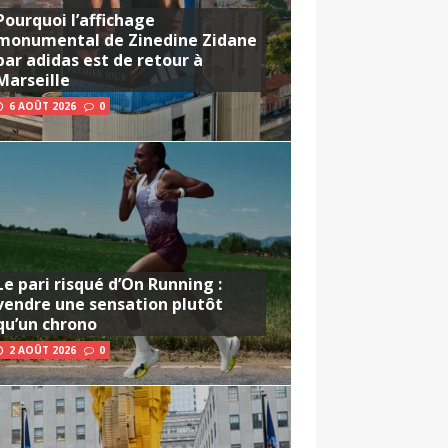
Pourquoi l’affichage
monumental de Zinedine Zidane
par adidas est de retour à
Marseille
6 AOÛT 2026
0
Le pari risqué d’On Running :
vendre une sensation plutôt
qu’un chrono
2 AOÛT 2026
0