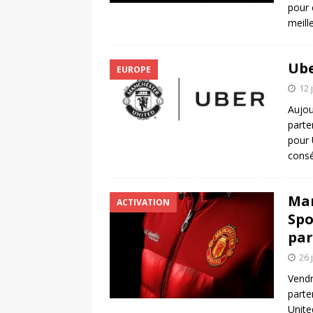
pour 
meill
Ube
EUROPE
12 
Aujou
parte
pour 
consé
Man
ACTIVATION
Spo
par
26 
Vendr
parte
Unite