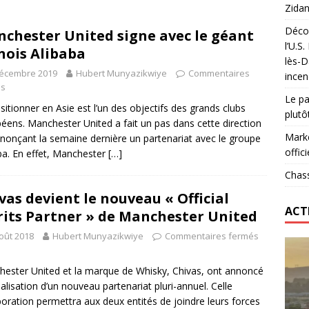
Zidan
Décou
chester United signe avec le géant
das : qui gagne vraiment
FOOTBALL
l’U.S
nois Alibaba
lès-D
onumental de Zinedine Zidane par adidas est de retour à
décembre 2019
Hubert Munyazikwiye
Commentaires
incen
és
Le pa
sitionner en Asie est l’un des objectifs des grands clubs
plutô
éens. Manchester United a fait un pas dans cette direction
Marke
nonçant la semaine dernière un partenariat avec le groupe
offici
ba. En effet, Manchester
[…]
Chass
vas devient le nouveau « Official
ACT
rits Partner » de Manchester United
oût 2018
Hubert Munyazikwiye
Commentaires fermés
ester United et la marque de Whisky, Chivas, ont annoncé
icialisation d’un nouveau partenariat pluri-annuel. Celle
boration permettra aux deux entités de joindre leurs forces