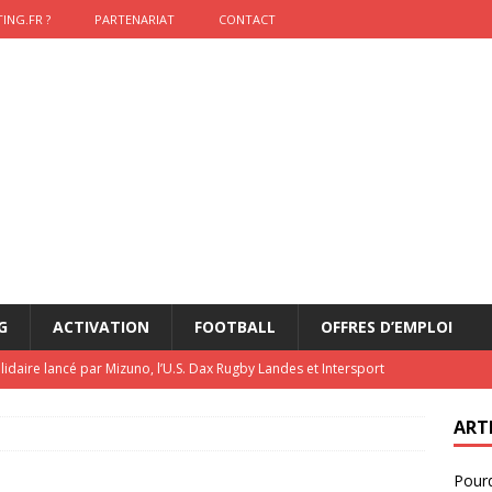
ING.FR ?
PARTENARIAT
CONTACT
G
ACTIVATION
FOOTBALL
OFFRES D’EMPLOI
lidaire lancé par Mizuno, l’U.S. Dax Rugby Landes et Intersport
urs-pompiers face aux incendies dans les Landes
RUGBY
ART
nning : vendre une sensation plutôt qu’un chrono
ACTIVATION
Pourq
t 2026 : pourquoi le sponsor officiel a perdu la finale
ETATS-