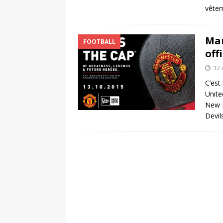
vêtem
Man
FOOTBALL
off
12 
C’est
Unite
New E
Devil