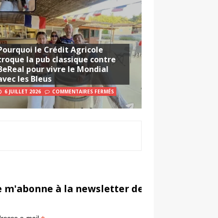
Pourquoi le Crédit Agricole
troque la pub classique contre
BeReal pour vivre le Mondial
avec les Bleus
6 JUILLET 2026
COMMENTAIRES FERMÉS
e m'abonne à la newsletter de Sportsmarketi
*
in
resse e-mail