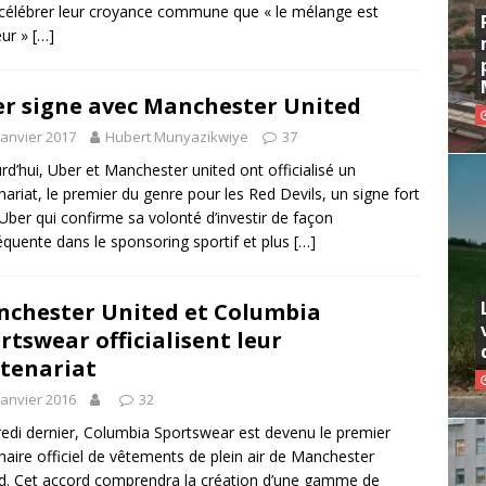
célébrer leur croyance commune que « le mélange est
eur »
[…]
r signe avec Manchester United
janvier 2017
Hubert Munyazikwiye
37
rd’hui, Uber et Manchester united ont officialisé un
nariat, le premier du genre pour les Red Devils, un signe fort
Uber qui confirme sa volonté d’investir de façon
quente dans le sponsoring sportif et plus
[…]
chester United et Columbia
rtswear officialisent leur
tenariat
janvier 2016
32
edi dernier, Columbia Sportswear est devenu le premier
naire officiel de vêtements de plein air de Manchester
d. Cet accord comprendra la création d’une gamme de