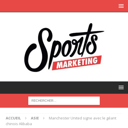
ACCUEIL
ASIE
Manchester United signe avec le géant
chinois Alibaba