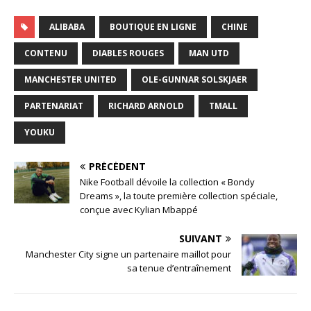
ALIBABA
BOUTIQUE EN LIGNE
CHINE
CONTENU
DIABLES ROUGES
MAN UTD
MANCHESTER UNITED
OLE-GUNNAR SOLSKJAER
PARTENARIAT
RICHARD ARNOLD
TMALL
YOUKU
PRÉCÉDENT
Nike Football dévoile la collection « Bondy
Dreams », la toute première collection spéciale,
conçue avec Kylian Mbappé
SUIVANT
Manchester City signe un partenaire maillot pour
sa tenue d’entraînement