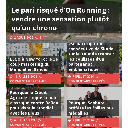
Le pari risqué d’On Running :
vendre une sensation plutôt
qu’un chrono
2 AOÛT 2026
0
23e participation
consécutive de Škoda
sur le Tour de France :
LEGO à New York : le 3e
les coulisses d’un
coup marketing du
partenariat
Mondial en 8 mois
emblématique
10 JUILLET 2026
7 JUILLET 2026
COMMENTAIRES FERMÉS
COMMENTAIRES FERMÉS
Pourquoi le Crédit
Agricole troque la pub
classique contre BeReal
Pourquoi Sephora
pour vivre le Mondial
préfère les failles aux
avec les Bleus
médailles
6 JUILLET 2026
6 JUILLET 2026
COMMENTAIRES FERMÉS
COMMENTAIRES FERMÉS