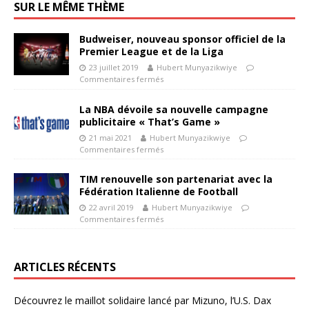
SUR LE MÊME THÈME
Budweiser, nouveau sponsor officiel de la
Premier League et de la Liga
23 juillet 2019
Hubert Munyazikwiye
Commentaires fermés
La NBA dévoile sa nouvelle campagne
publicitaire « That’s Game »
21 mai 2021
Hubert Munyazikwiye
Commentaires fermés
TIM renouvelle son partenariat avec la
Fédération Italienne de Football
22 avril 2019
Hubert Munyazikwiye
Commentaires fermés
ARTICLES RÉCENTS
Découvrez le maillot solidaire lancé par Mizuno, l’U.S. Dax