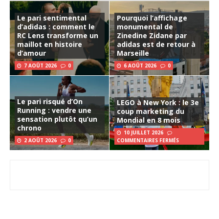
Le pari sentimental
Pourquoi l’affichage
d’adidas : comment le
monumental de
RC Lens transforme un
Zinedine Zidane par
maillot en histoire
adidas est de retour à
d’amour
Marseille
7 AOÛT 2026
0
6 AOÛT 2026
0
Le pari risqué d’On
LEGO à New York : le 3e
Running : vendre une
coup marketing du
sensation plutôt qu’un
Mondial en 8 mois
chrono
10 JUILLET 2026
2 AOÛT 2026
0
COMMENTAIRES FERMÉS